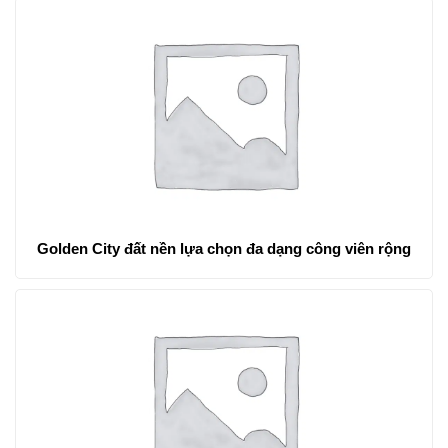
Golden City đất nền lựa chọn đa dạng công viên rộng