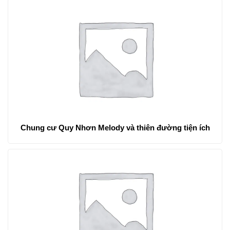
Chung cư Quy Nhơn Melody và thiên đường tiện ích