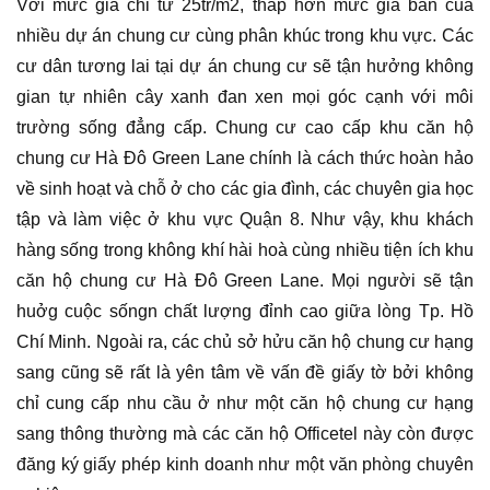
Với mức giá chỉ từ 25tr/m2, thấp hơn mức giá bán của
nhiều dự án chung cư cùng phân khúc trong khu vực. Các
cư dân tương lai tại dự án chung cư sẽ tận hưởng không
gian tự nhiên cây xanh đan xen mọi góc cạnh với môi
trường sống đẳng cấp. Chung cư cao cấp khu căn hộ
chung cư Hà Đô Green Lane chính là cách thức hoàn hảo
về sinh hoạt và chỗ ở cho các gia đình, các chuyên gia học
tập và làm việc ở khu vực Quận 8. Như vậy, khu khách
hàng sống trong không khí hài hoà cùng nhiều tiện ích khu
căn hộ chung cư Hà Đô Green Lane. Mọi người sẽ tận
huởg cuộc sốngn chất lượng đỉnh cao giữa lòng Tp. Hồ
Chí Minh. Ngoài ra, các chủ sở hửu căn hộ chung cư hạng
sang cũng sẽ rất là yên tâm về vấn đề giấy tờ bởi không
chỉ cung cấp nhu cầu ở như một căn hộ chung cư hạng
sang thông thường mà các căn hộ Officetel này còn được
đăng ký giấy phép kinh doanh như một văn phòng chuyên