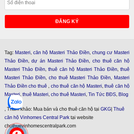
Tag:
Masteri
,
căn hộ Masteri Thảo Điền
,
chung cư Masteri
Thảo Điền
,
dự án Masteri Thảo Điền
,
cho thuê căn hộ
Masteri Thảo Điền
,
thuê căn hộ Masteri Thảo Điền
,
thuê
Masteri Thảo Điền
,
cho thuê Masteri Thảo Điền
,
Masteri
Thảo Điền cho thuê
,
cho thuê căn hộ Masteri
,
thuê căn hộ
Masteri
,
thuê Masteri
,
cho thuê Masteri
,
Tin Tức BĐS
,
Blog
, Tham khảo: Mua bán và cho thuê căn hộ tại
GKG
|
Thuê
căn hộ Vinhomes Central Park
tại website
chothuevinhomescentralpark.com