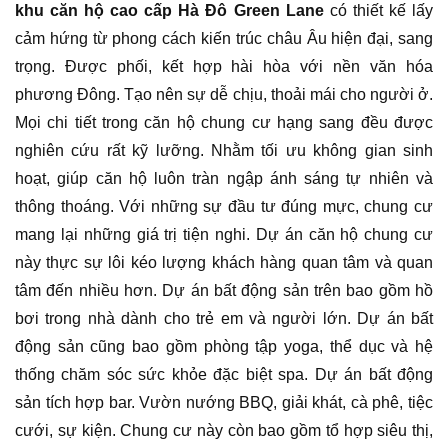
khu căn hộ cao cấp Hà Đô Green Lane
có thiết kế lấy
cảm hứng từ phong cách kiến trúc châu Âu hiện đại, sang
trọng. Được phối, kết hợp hài hòa với nền văn hóa
phương Đông. Tạo nên sự dễ chịu, thoải mái cho người ở.
Mọi chi tiết trong căn hộ chung cư hạng sang đều được
nghiên cứu rất kỹ lưỡng. Nhằm tối ưu không gian sinh
hoạt, giúp căn hộ luôn tràn ngập ánh sáng tự nhiên và
thông thoáng. Với những sự đầu tư đúng mực, chung cư
mang lại những giá trị tiện nghi. Dự án căn hộ chung cư
này thực sự lôi kéo lượng khách hàng quan tâm và quan
tâm đến nhiều hơn. Dự án bất động sản trên bao gồm hồ
bơi trong nhà dành cho trẻ em và người lớn. Dự án bất
động sản cũng bao gồm phòng tập yoga, thể dục và hệ
thống chăm sóc sức khỏe đặc biệt spa. Dự án bất động
sản tích hợp bar. Vườn nướng BBQ, giải khát, cà phê, tiệc
cưới, sự kiện. Chung cư này còn bao gồm tổ hợp siêu thị,