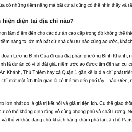
 có những tiềm năng mà bất cứ ai cũng có thể nhìn thấy và r
hiện diện tại địa chỉ nào?
ọn làm điểm đến cho các dự án cao cấp trong đó không thể th
ng tiềm năng to lớn mà bất cứ nhà đầu tư nào cũng ao ước, kh
là đoạn Lương Định Của đi qua địa phận phường Bình Khánh, n
h là dự án có vị trí đắt giá, niềm ước ao được tìm đến an cư c
 An Khánh, Thủ Thiêm hay cả Quận 1 gần kề là địa chỉ phát triể
 chỉ mất một ích thời gian là có thể tìm đến phố tây Thảo Điền
o lớn nhất đó là giá trị kết nối và giá trị tiện ích. Cụ thể giao 
g cư có thể khẳng định rằng vô cùng phong phú và chất lượng. N
ẫn và thú vị khác đang chờ khách hàng khám phá tại căn hộ Par