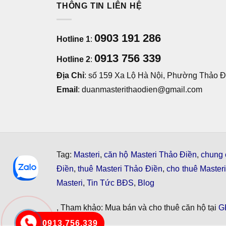
THÔNG TIN LIÊN HỆ
0903 191 286
Hotline 1
:
0913 756 339
Hotline 2
:
Địa Chỉ
: số 159 Xa Lộ Hà Nội, Phường Thảo Đi
Email
: duanmasterithaodien@gmail.com
Tag:
Masteri
,
căn hộ Masteri Thảo Điền
,
chung 
Điền
,
thuê Masteri Thảo Điền
,
cho thuê Master
Masteri
,
Tin Tức BĐS
,
Blog
, Tham khảo: Mua bán và cho thuê căn hộ tại
G
0913.756.339