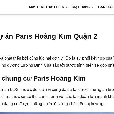
MASTERI THẢO ĐIỀN
MẶT BẰNG
CĂN HỘ 
dự án Paris Hoàng Kim Quận 2
 phát triển bởi cùng lúc hai đơn vị. Đó là sự phối kết hợp củ
 hộ đường Lương Định Của sắp tới được trình diện sẽ góp phần
ư chung cư Paris Hoàng Kim
dự án BDS. Trước đó, đơn vị cũng đã để lại được những ấn tượ
n chưa thực sự có thể cạnh tranh với các tập đoàn lớn mạnh khá
hành đang có được những bước đi vững chãi trên thị trường.