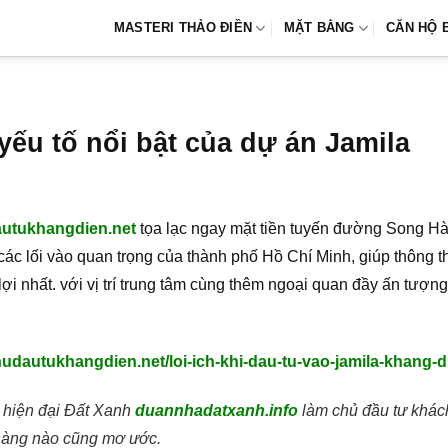
MASTERI THẢO ĐIỀN
MẶT BẰNG
CĂN HỘ 
yếu tố nổi bật của dự án Jamila
utukhangdien.net
tọa lạc ngay mặt tiền tuyến đường Song Hàn
các lối vào quan trọng của thành phố Hồ Chí Minh, giúp thông t
ợi nhất. với vị trí trung tâm cùng thêm ngoại quan đầy ấn tượ
chudautukhangdien.net/loi-ich-khi-dau-tu-vao-jamila-khang-d
 hiện đại Đất Xanh
duannhadatxanh.info
làm chủ đầu tư khác
 hàng nào cũng mơ ước.