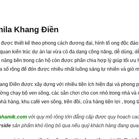
mila Khang Điền
a được thiết kế theo phong cách đương đại, hình tổ ong độc đáo
uan kiến trúc dự án lại vừa có đa dạng công năng, dễ dùng, dễ 
ức năng bên trong căn hộ còn được phân chia hợp lý giúp tối ưu
ửa sổ rộng để đón được nhiều nhất luồng sáng tự nhiên và gió m
hang Điền được xây dựng với nhiều tiện ích hiện đại và phong
ờng chạy bộ ven sông, các sân chơi cho con nhỏ trong nhà và ng
hà hàng, khu café ven sông, trên đồi, cửa hàng tiện lợi , trọng
nhamik.com
với quy mô rộng lớn đẳng cấp được quy hoạch cao c
rside
sản phẩm khó lòng bỏ qua nếu quý khách hàng đang quan