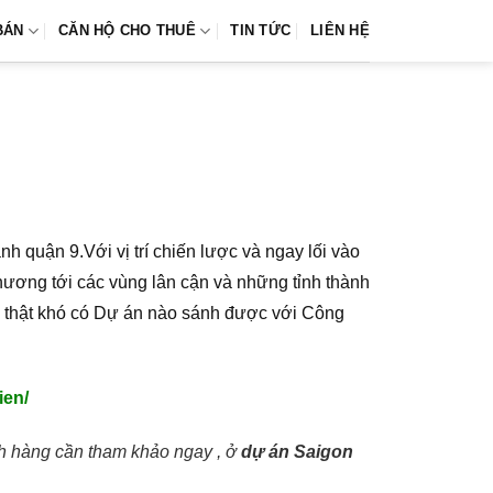
BÁN
CĂN HỘ CHO THUÊ
TIN TỨC
LIÊN HỆ
h quận 9.Với vị trí chiến lược và ngay lối vào
hương tới các vùng lân cận và những tỉnh thành
ng thật khó có Dự án nào sánh được với Công
ien/
h hàng cần tham khảo ngay , ở
dự án Saigon