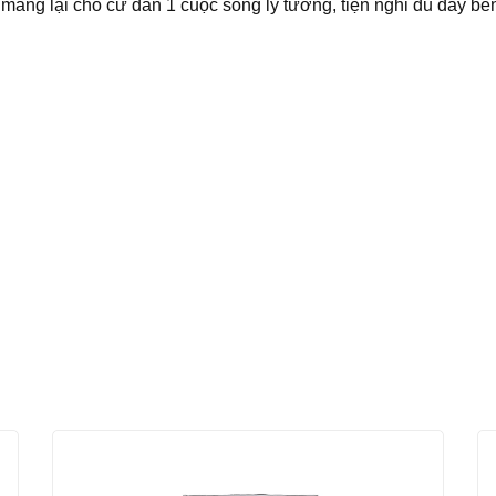
ang lại cho cư dân 1 cuộc sống lý tưởng, tiện nghi đủ đầy bê