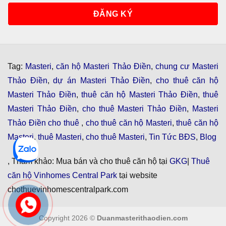
Tag:
Masteri
,
căn hộ Masteri Thảo Điền
,
chung cư Masteri
Thảo Điền
,
dự án Masteri Thảo Điền
,
cho thuê căn hộ
Masteri Thảo Điền
,
thuê căn hộ Masteri Thảo Điền
,
thuê
Masteri Thảo Điền
,
cho thuê Masteri Thảo Điền
,
Masteri
Thảo Điền cho thuê
,
cho thuê căn hộ Masteri
,
thuê căn hộ
Masteri
,
thuê Masteri
,
cho thuê Masteri
,
Tin Tức BĐS
,
Blog
, Tham khảo: Mua bán và cho thuê căn hộ tại
GKG
|
Thuê
căn hộ Vinhomes Central Park
tại website
chothuevinhomescentralpark.com
Copyright 2026 ©
Duanmasterithaodien.com