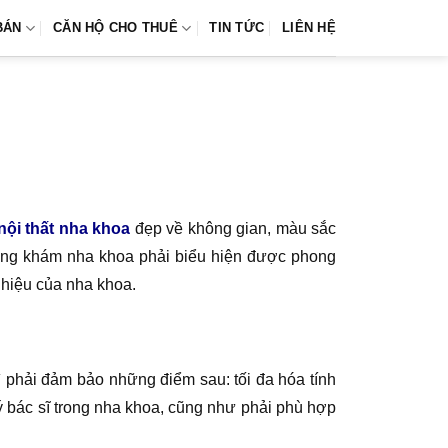
BÁN
CĂN HỘ CHO THUÊ
TIN TỨC
LIÊN HỆ
 nội thất nha khoa
đẹp về không gian, màu sắc
hòng khám nha khoa phải biểu hiện được phong
 hiệu của nha khoa.
 phải đảm bảo những điểm sau: tối đa hóa tính
 bác sĩ trong nha khoa, cũng như phải phù hợp