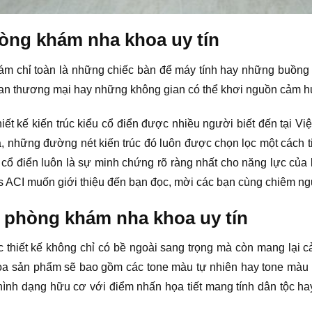
hòng khám nha khoa uy tín
ám chỉ toàn là những chiếc bàn để máy tính hay những buồng v
an thương mại hay những không gian có thể khơi nguồn cảm hứ
iết kế kiến trúc kiểu cổ điển được nhiều người biết đến tại 
 những đường nét kiến trúc đó luôn được chọn lọc một cách ti
cổ điển luôn là sự minh chứng rõ ràng nhất cho năng lực của 
kts ACI muốn giới thiệu đến bạn đọc, mời các bạn cùng chiêm n
n phòng khám nha khoa uy tín
hiết kế không chỉ có bề ngoài sang trọng mà còn mang lại cả
oa sản phẩm sẽ bao gồm các tone màu tự nhiên hay tone màu x
nh dạng hữu cơ với điểm nhấn họa tiết mang tính dân tộc hay 