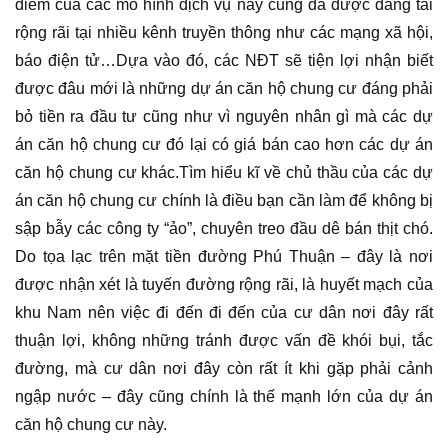
điểm của các mô hình dịch vụ này cũng đã được đăng tải
rộng rãi tại nhiều kênh truyền thông như các mạng xã hội,
báo điện tử…Dựa vào đó, các NĐT sẽ tiện lợi nhận biết
được đâu mới là những dự án căn hộ chung cư đáng phải
bỏ tiền ra đầu tư cũng như vì nguyên nhân gì mà các dự
án căn hộ chung cư đó lại có giá bán cao hơn các dự án
căn hộ chung cư khác.Tìm hiểu kĩ về chủ thầu của các dự
án căn hộ chung cư chính là điều bạn cần làm để không bị
sập bẫy các công ty “ảo”, chuyên treo đầu dê bán thịt chó.
Do tọa lạc trên mặt tiền đường Phú Thuận – đây là nơi
được nhận xét là tuyến đường rộng rãi, là huyết mạch của
khu Nam nên việc đi đến đi đến của cư dân nơi đây rất
thuận lợi, không những tránh được vấn đề khói bụi, tắc
đường, mà cư dân nơi đây còn rất ít khi gặp phải cảnh
ngập nước – đây cũng chính là thế mạnh lớn của dự án
căn hộ chung cư này.