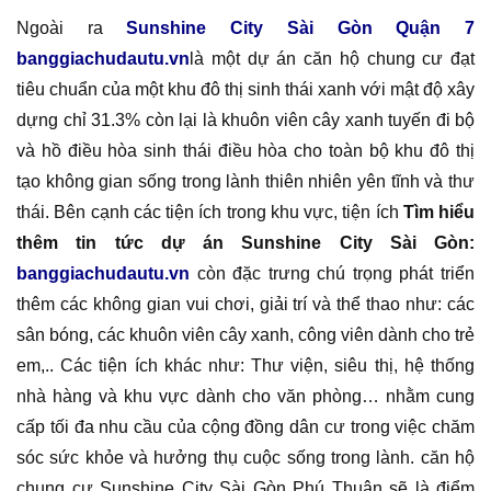
Ngoài ra
Sunshine City Sài Gòn Quận 7
banggiachudautu.vn
là một dự án căn hộ chung cư đạt
tiêu chuẩn của một khu đô thị sinh thái xanh với mật độ xây
dựng chỉ 31.3% còn lại là khuôn viên cây xanh tuyến đi bộ
và hồ điều hòa sinh thái điều hòa cho toàn bộ khu đô thị
tạo không gian sống trong lành thiên nhiên yên tĩnh và thư
thái. Bên cạnh các tiện ích trong khu vực, tiện ích
Tìm hiểu
thêm tin tức dự án Sunshine City Sài Gòn:
banggiachudautu.vn
còn đặc trưng chú trọng phát triển
thêm các không gian vui chơi, giải trí và thể thao như: các
sân bóng, các khuôn viên cây xanh, công viên dành cho trẻ
em,.. Các tiện ích khác như: Thư viện, siêu thị, hệ thống
nhà hàng và khu vực dành cho văn phòng… nhằm cung
cấp tối đa nhu cầu của cộng đồng dân cư trong việc chăm
sóc sức khỏe và hưởng thụ cuộc sống trong lành. căn hộ
chung cư Sunshine City Sài Gòn Phú Thuận sẽ là điểm