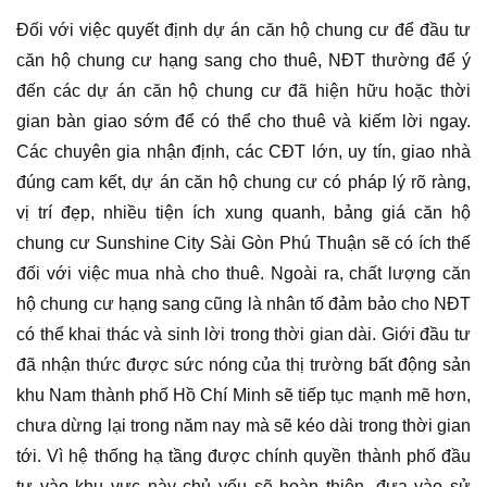
Đối với việc quyết định dự án căn hộ chung cư để đầu tư
căn hộ chung cư hạng sang cho thuê, NĐT thường để ý
đến các dự án căn hộ chung cư đã hiện hữu hoặc thời
gian bàn giao sớm để có thể cho thuê và kiếm lời ngay.
Các chuyên gia nhận định, các CĐT lớn, uy tín, giao nhà
đúng cam kết, dự án căn hộ chung cư có pháp lý rõ ràng,
vị trí đẹp, nhiều tiện ích xung quanh, bảng giá căn hộ
chung cư Sunshine City Sài Gòn Phú Thuận sẽ có ích thế
đối với việc mua nhà cho thuê. Ngoài ra, chất lượng căn
hộ chung cư hạng sang cũng là nhân tố đảm bảo cho NĐT
có thể khai thác và sinh lời trong thời gian dài. Giới đầu tư
đã nhận thức được sức nóng của thị trường bất động sản
khu Nam thành phố Hồ Chí Minh sẽ tiếp tục mạnh mẽ hơn,
chưa dừng lại trong năm nay mà sẽ kéo dài trong thời gian
tới. Vì hệ thống hạ tầng được chính quyền thành phố đầu
tư vào khu vực này chủ yếu sẽ hoàn thiện, đưa vào sử