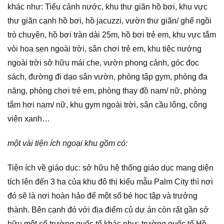
khác như: Tiểu cảnh nước, khu thư giãn hồ bơi, khu vực
thư giãn cạnh hồ bơi, hồ jacuzzi, vườn thư giãn/ ghế ngồi
trò chuyện, hồ bơi tràn dài 25m, hồ bơi trẻ em, khu vực tắm
vòi hoa sen ngoài trời, sân chơi trẻ em, khu tiệc nướng
ngoài trời sở hữu mái che, vườn phong cảnh, góc đọc
sách, đường đi dạo sân vườn, phòng tập gym, phòng đa
năng, phòng chơi trẻ em, phòng thay đồ nam/ nữ, phòng
tắm hơi nam/ nữ, khu gym ngoài trời, sân cầu lông, công
viên xanh…
một vài tiện ích ngoại khu gồm có:
Tiện ích về giáo dục: sở hữu hệ thống giáo dục mang diện
tích lên đến 3 ha của khu đô thị kiểu mẫu Palm City thì nơi
đó sẽ là nơi hoàn hảo để một số bé học tập và trưởng
thành. Bên cạnh đó với địa điểm củ dự án còn rất gần sở
hữu một số trường quốc tế khác như: trường quốc tế Hồ