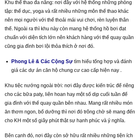
Khu thể thao đa năng: nơi đây với hệ thống những phòng
tập: thể dục, yoga và rất nhiều những môn thể thao khác
nên mọi người với thể thoải mái vui chơi, rèn luyện thân
thể. Ngoài ra thì khu này còn mang hệ thống hồ bơi đạt
chuẩn với diện tích lớn nên khách hàng với thể quay quần
cũng gia đình bơi lội thỏa thích ở nơi đó.
Phong Lê & Các Cộng Sự
tìm hiểu tổng hợp và đánh
giá các dự án căn hộ chung cư cao cấp hiện nay .
Khu tiệc nướng ngoài trời: nơi đây được kiến trúc để riêng
cho các bữa paty, liên hoan hay một số dịp cuối tuần để
gia đình với thể quay quần bên nhau. Mang rất nhiều món
ăn thơm ngon, bổ dưỡng thì nơi đó trông chờ sẽ mang đến
cho KH một số giây phút thật sự hạnh phúc và ý nghĩa.
Bên cạnh đó, nơi đây còn sở hữu rất nhiều những tiện ích