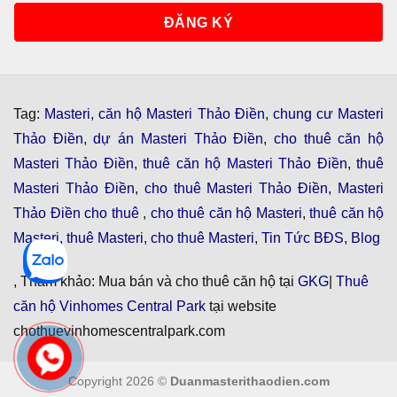
Tag:
Masteri
,
căn hộ Masteri Thảo Điền
,
chung cư Masteri
Thảo Điền
,
dự án Masteri Thảo Điền
,
cho thuê căn hộ
Masteri Thảo Điền
,
thuê căn hộ Masteri Thảo Điền
,
thuê
Masteri Thảo Điền
,
cho thuê Masteri Thảo Điền
,
Masteri
Thảo Điền cho thuê
,
cho thuê căn hộ Masteri
,
thuê căn hộ
Masteri
,
thuê Masteri
,
cho thuê Masteri
,
Tin Tức BĐS
,
Blog
, Tham khảo: Mua bán và cho thuê căn hộ tại
GKG
|
Thuê
căn hộ Vinhomes Central Park
tại website
chothuevinhomescentralpark.com
Copyright 2026 ©
Duanmasterithaodien.com