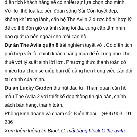
diện tích khách hàng sẽ có nhiều sự lựa chọn cho mình.
Với lợi thế tọa lạc bên đoạn sông Sài Gòn tuyệt đẹp,
không khí trong lành, căn hộ The Avila 2 được bố trí hợp lý
để có thể đón gió và ánh sáng tối đa, cung cấp tầm nhìn
bao quát ra bên ngoài cho mỗi căn hộ.
Dự án The Avila quận 8
trải nghiệm tuyệt vời. Có diện tích
phù hợp với tài chính khách hàng mua để ở cũng như cho
thuê với tỷ suất sinh lời lớn. Phương thức thanh toán có
nhiều lựa chọn sẽ giúp bạn dễ dàng hơn trong việc cân đối
tài chính của mình.
Du an Lucky Garden
thu hút đầu tư. Tham quan căn hộ
mẫu The Avila 2 với thiết kế đẹp thông tin giá bán, chính
sách bán hàng, thanh toán.
Phòng kinh doanh và chăm sóc Điện thoại – (+84) 903 191
286
Xem thêm thông tin Block C:
mặt bằng block C the avila