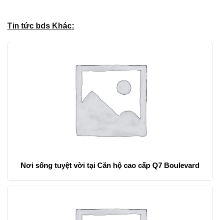
Tin tức bds Khác:
Nơi sống tuyệt vời tại Căn hộ cao cấp Q7 Boulevard