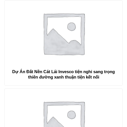
Dự Án Đất Nền Cát Lái Invesco tiện nghi sang trọng
thiên đường xanh thuận tiện kết nối