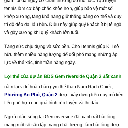
giảm tối đa nguy cơ chấn thương do tuổi tác. Tập luyện
tennis làm cơ bắp chắc khỏe hơn, giúp bảo vệ một số
khớp xương, tăng khả năng giữ thăng bằng cơ thể và duy
trì độ dẻo dai lâu bền. Điều này giúp quý khách ít bị té ngã
và gãy xương khi quý khách lớn tuổi.
Tăng sức chịu đựng và sức bền. Chơi tennis giúp KH sở
hữu thêm nhiều năng lượng để đối phó mang những áp
lực về thể xác, tinh thần hàng ngày.
Lợi thế của dự án BDS Gem riverside Quận 2 đất xanh
nằm tại vị trí hoàn hảo gym thể thao Nam Rạch Chiếc,
Phường An Phú, Quận 2
được xây dựng trên quy mô tiên
tiến phù hợp cho quá trình rèn luyện và thi đấu.
Người dân sống tại Gem riverside đất xanh rất hài lòng
mang một số sân tập mang chất lượng, làm hài lòng được