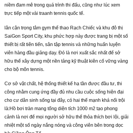
niềm đam mê trong quá trình thi đấu, cũng như lúc xem
trực tiếp một vài traanh tennis quốc tế.
lân cận trọng tâm gym thể thao Rạch Chiếc và khu đô thị
SaiGon Sport City, khu phức hợp này được trang bị một số
thiết bị rất tiên tiến, sân tập tennis và những huấn luyện
viên hàng đầu giảng dạy. Đó là nơi xuất sắc nhất để sở
hữu thể xây dựng một nền tảng kỹ thuật kiên cố vững vàng
cho bộ môn tennis.
Cơ sở vật chất, hệ thống thiết kế hạ tần được đầu tư, thi
công nhằm cung ứng đầy đủ nhu cầu cuộc sống hiện đại
cho cư dân sinh sống tại đây, có hai thế mạnh khá nổi trội
là:Hồ bơi tràn mang tổng diện tích 1000 m2 tạo phong
cảnh là nơi để mọi người sở hữu thể thỏa thích bơi lội, giải
nhiệt một số ngày nắng nóng và công viên bên trong dọc