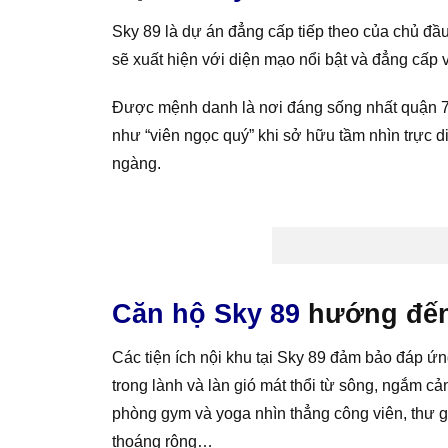
Sky 89 là dự án đẳng cấp tiếp theo của chủ đầ
sẽ xuất hiện với diện mạo nổi bật và đẳng cấp vớ
Được mệnh danh là nơi đáng sống nhất quận 7,
như “viên ngọc quý” khi sở hữu tầm nhìn trực 
ngàng.
Căn hộ Sky 89
hướng đến
Các tiện ích nội khu tại Sky 89 đảm bảo đáp ứ
trong lành và làn gió mát thổi từ sông, ngắm c
phòng gym và yoga nhìn thẳng công viên, thư g
thoáng rộng…