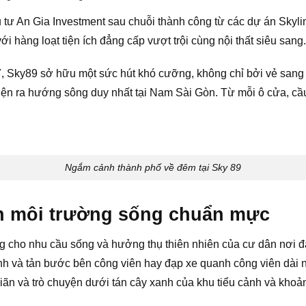
u tư An Gia Investment sau chuỗi thành công từ các dự án Skyl
i hàng loạt tiện ích đẳng cấp vượt trội cùng nội thất siêu sang.
 Sky89 sở hữu một sức hút khó cưỡng, không chỉ bởi vẻ sang t
diện ra hướng sông duy nhất tại Nam Sài Gòn. Từ mỗi ô cửa, cầ
Ngắm cảnh thành phố về đêm tại Sky 89
 môi trường sống chuẩn mực
ng cho nhu cầu sống và hưởng thụ thiên nhiên của cư dân nơi đâ
ảnh và tản bước bên công viên hay đạp xe quanh công viên dài 
iãn và trò chuyện dưới tán cây xanh của khu tiểu cảnh và khoản