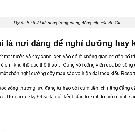
Dự án 89 thiết kế sang trọng mang đẳng cấp của An Gia
ải là nơi đáng để nghỉ dưỡng hay
ết mặt nước và cây xanh, xen vào đó là không gian ốc đảo bố tr
trẻ em, khu thể dục thể thao… Cùng với công viên dọc bờ sông g
i một chốn nghỉ dưỡng đầy màu sắc và hiện đại theo kiểu Resort
uộc sống thượng lưu đáng tự hào với cụm tiện ích riêng đẳng c
ực. Hơn nữa Sky 89 sẽ là một kênh đầu tư sinh lời với chính sác