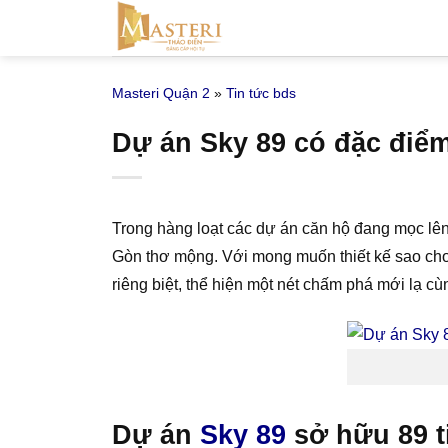
Bỏ
qua
nội
Masteri Quận 2
»
Tin tức bds
dung
Dự án Sky 89 có đặc điểm 
Trong hàng loạt các dự án căn hộ đang mọc lên t
Gòn thơ mộng. Với mong muốn thiết kế sao cho 
riêng biệt, thể hiện một nét chấm phá mới lạ cù
Dự án
Sky 89
sở hữu 89 t