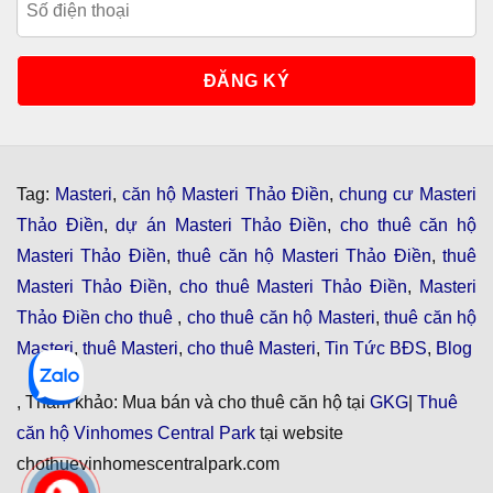
Tag:
Masteri
,
căn hộ Masteri Thảo Điền
,
chung cư Masteri
Thảo Điền
,
dự án Masteri Thảo Điền
,
cho thuê căn hộ
Masteri Thảo Điền
,
thuê căn hộ Masteri Thảo Điền
,
thuê
Masteri Thảo Điền
,
cho thuê Masteri Thảo Điền
,
Masteri
Thảo Điền cho thuê
,
cho thuê căn hộ Masteri
,
thuê căn hộ
Masteri
,
thuê Masteri
,
cho thuê Masteri
,
Tin Tức BĐS
,
Blog
, Tham khảo: Mua bán và cho thuê căn hộ tại
GKG
|
Thuê
căn hộ Vinhomes Central Park
tại website
chothuevinhomescentralpark.com