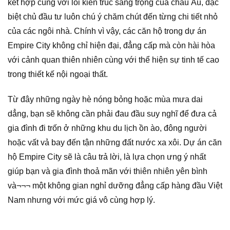
kết hợp cùng với lối kiến trúc sang trọng của châu Âu, đặc
biệt chủ đầu tư luôn chú ý chăm chút đến từng chi tiết nhỏ
của các ngôi nhà. Chính vì vậy, các căn hộ trong dự án
Empire City không chỉ hiện đại, đẳng cấp mà còn hài hòa
với cảnh quan thiên nhiên cùng với thể hiện sự tinh tế cao
trong thiết kế nội ngoại thất.
Từ đây những ngày hè nóng bỏng hoặc mùa mưa dai
dẳng, bạn sẽ không cần phải đau đầu suy nghĩ để đưa cả
gia đình đi trốn ở những khu du lịch ồn ào, đông người
hoặc vất vả bay đến tận những đất nước xa xôi. Dự án căn
hộ Empire City sẽ là câu trả lời, là lựa chọn ưng ý nhất
giúp bạn và gia đình thoả mãn với thiên nhiên yên bình
và¬¬¬ một không gian nghỉ dưỡng đẳng cấp hàng đầu Việt
Nam nhưng với mức giá vô cùng hợp lý.