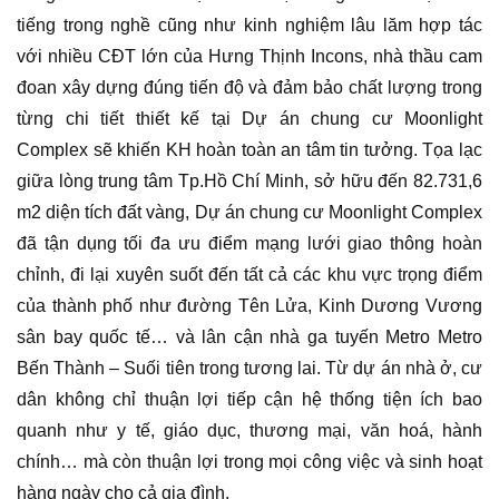
tiếng trong nghề cũng như kinh nghiệm lâu lăm hợp tác
với nhiều CĐT lớn của Hưng Thịnh Incons, nhà thầu cam
đoan xây dựng đúng tiến độ và đảm bảo chất lượng trong
từng chi tiết thiết kế tại Dự án chung cư Moonlight
Complex sẽ khiến KH hoàn toàn an tâm tin tưởng. Tọa lạc
giữa lòng trung tâm Tp.Hồ Chí Minh, sở hữu đến 82.731,6
m2 diện tích đất vàng, Dự án chung cư Moonlight Complex
đã tận dụng tối đa ưu điểm mạng lưới giao thông hoàn
chỉnh, đi lại xuyên suốt đến tất cả các khu vực trọng điểm
của thành phố như đường Tên Lửa, Kinh Dương Vương
sân bay quốc tế… và lân cận nhà ga tuyến Metro Metro
Bến Thành – Suối tiên trong tương lai. Từ dự án nhà ở, cư
dân không chỉ thuận lợi tiếp cận hệ thống tiện ích bao
quanh như y tế, giáo dục, thương mại, văn hoá, hành
chính… mà còn thuận lợi trong mọi công việc và sinh hoạt
hàng ngày cho cả gia đình.