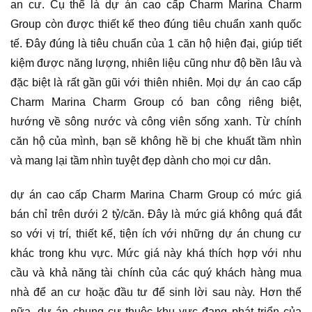
an cư. Cụ thể là dự án cao cấp Charm Marina Charm
Group còn được thiết kế theo đúng tiêu chuẩn xanh quốc
tế. Đây đúng là tiêu chuẩn của 1 căn hộ hiện đại, giúp tiết
kiệm được năng lượng, nhiên liệu cũng như độ bền lâu và
đặc biệt là rất gần gũi với thiên nhiên. Mọi dự án cao cấp
Charm Marina Charm Group có ban công riêng biệt,
hướng về sông nước và công viên sống xanh. Từ chính
căn hộ của mình, bạn sẽ không hề bị che khuất tầm nhìn
và mang lại tầm nhìn tuyệt đẹp dành cho mọi cư dân.
dự án cao cấp Charm Marina Charm Group có mức giá
bán chỉ trên dưới 2 tỷ/căn. Đây là mức giá không quá đắt
so với vị trí, thiết kế, tiện ích với những dự án chung cư
khác trong khu vực. Mức giá này khá thích hợp với nhu
cầu và khả năng tài chính của các quý khách hàng mua
nhà để an cư hoặc đầu tư để sinh lời sau này. Hơn thế
nữa, dự án chung cư thuộc khu vực đang phát triển của