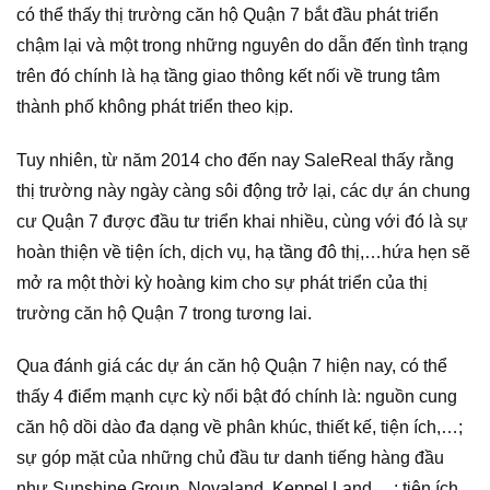
có thể thấy thị trường căn hộ Quận 7 bắt đầu phát triển
chậm lại và một trong những nguyên do dẫn đến tình trạng
trên đó chính là hạ tầng giao thông kết nối về trung tâm
thành phố không phát triển theo kịp.
Tuy nhiên, từ năm 2014 cho đến nay SaleReal thấy rằng
thị trường này ngày càng sôi động trở lại, các dự án chung
cư Quận 7 được đầu tư triển khai nhiều, cùng với đó là sự
hoàn thiện về tiện ích, dịch vụ, hạ tầng đô thị,…hứa hẹn sẽ
mở ra một thời kỳ hoàng kim cho sự phát triển của thị
trường căn hộ Quận 7 trong tương lai.
Qua đánh giá các dự án căn hộ Quận 7 hiện nay, có thể
thấy 4 điểm mạnh cực kỳ nổi bật đó chính là: nguồn cung
căn hộ dồi dào đa dạng về phân khúc, thiết kế, tiện ích,…;
sự góp mặt của những chủ đầu tư danh tiếng hàng đầu
như Sunshine Group, Novaland, Keppel Land,…; tiện ích