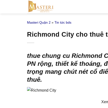
Bỏ
qua
nội
Masteri Quận 2
»
Tin tức bds
dung
Richmond City cho thuê t
thue chung cu Richmond C
PN rộng, thiết kế thoáng, 
trọng mang chút nét cổ đi
thuê.
Xem