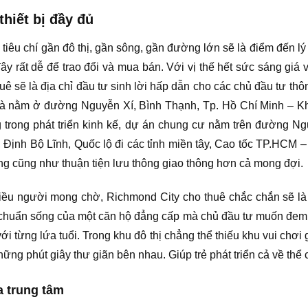
hiết bị đầy đủ
 tiêu chí gần đô thị, gần sông, gần đường lớn sẽ là điểm đến lý
đây rất dễ để trao đổi và mua bán. Với vị thế hết sức sáng giá 
ê sẽ là địa chỉ đầu tư sinh lời hấp dẫn cho các chủ đầu tư thô
 là nằm ở đường Nguyễn Xí, Bình Thạnh, Tp. Hồ Chí Minh – 
ng trong phát triển kinh kế, dự án chung cư nằm trên đường 
ịnh Bộ Lĩnh, Quốc lộ đi các tỉnh miền tây, Cao tốc TP.HCM
ông cũng như thuận tiện lưu thông giao thông hơn cả mong đợi.
iều người mong chờ, Richmond City cho thuê chắc chắn sẽ là
chuẩn sống của một căn hộ đẳng cấp mà chủ đầu tư muốn đem 
i từng lứa tuổi. Trong khu đô thị chẳng thể thiếu khu vui chơi g
ng phút giây thư giãn bên nhau. Giúp trẻ phát triển cả về thể ch
 trung tâm