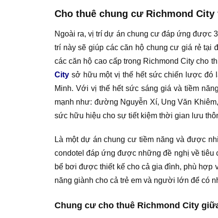
Cho thuê chung cư Richmond City t
Ngoài ra, vị trí dự án chung cư đáp ứng được 3
trí này sẽ giúp các căn hộ chung cư giá rẻ tại 
các căn hộ cao cấp trong Richmond City cho thu
City
sở hữu một vị thế hết sức chiến lược đó
Minh. Với vị thế hết sức sáng giá và tiềm nă
mạnh như: đường Nguyễn Xí, Ung Văn Khiêm, Đ
sức hữu hiệu cho sự tiết kiệm thời gian lưu th
Là một dự án chung cư tiềm năng và được nh
condotel đáp ứng được những đề nghị về tiêu 
bể bơi được thiết kế cho cả gia đình, phù hợp vớ
năng giành cho cả trẻ em và người lớn để có nhữ
Chung cư cho thuê Richmond City giữa