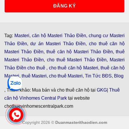
Tag:
Masteri
,
căn hộ Masteri Thảo Điền
,
chung cư Masteri
Thảo Điền
,
dự án Masteri Thảo Điền
,
cho thuê căn hộ
Masteri Thảo Điền
,
thuê căn hộ Masteri Thảo Điền
,
thuê
Masteri Thảo Điền
,
cho thuê Masteri Thảo Điền
,
Masteri
Thảo Điền cho thuê
,
cho thuê căn hộ Masteri
,
thuê căn hộ
Masteri
,
thuê Masteri
,
cho thuê Masteri
,
Tin Tức BĐS
,
Blog
, Tham khảo: Mua bán và cho thuê căn hộ tại
GKG
|
Thuê
căn hộ Vinhomes Central Park
tại website
chothuevinhomescentralpark.com
Copyright 2026 ©
Duanmasterithaodien.com