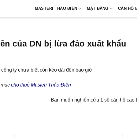
MASTERI THẢO ĐIỀN
MẶT BẰNG
CĂN HỘ 
iền của DN bị lừa đảo xuất khẩu
a công ty chưa biết còn kéo dài đến bao giờ.
n mục
cho thuê Masteri Thảo Điền
Bạn muốn nghiên cứu 1 số căn hộ cao t