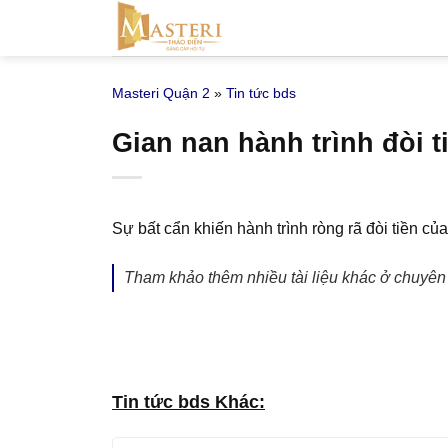
Bỏ
qua
nội
Masteri Quận 2
»
Tin tức bds
dung
Gian nan hành trình đòi t
Sự bất cẩn khiến hành trình ròng rã đòi tiền củ
Tham khảo thêm nhiều tài liệu khác ở chuyê
Tin tức bds Khác: