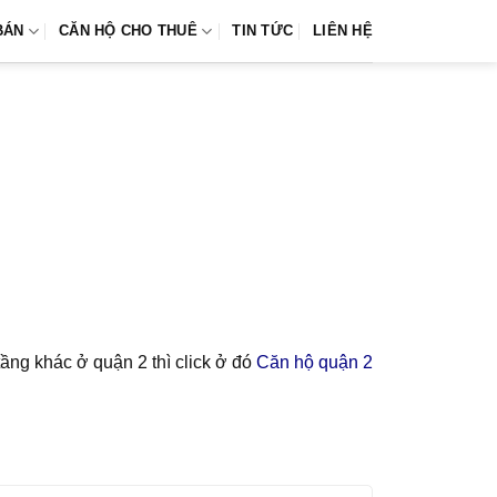
BÁN
CĂN HỘ CHO THUÊ
TIN TỨC
LIÊN HỆ
ầng khác ở quận 2 thì click ở đó
Căn hộ quận 2