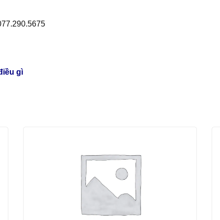
)077.290.5675
iều gì