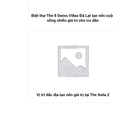
Biệt thự The 8 Swiss Villas Đà Lạt tạo nên cuộ
sống nhiều giá trị cho cư dân
Vị trí đắc địa tạo nên giá trị tại The Avila 2