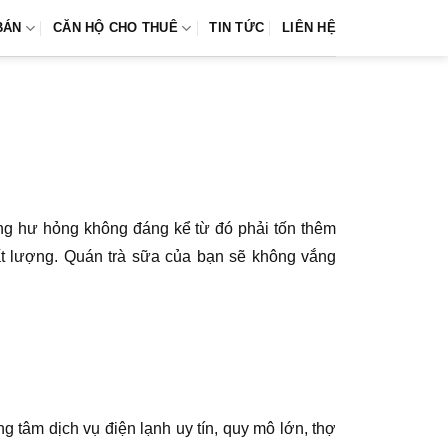
BÁN
CĂN HỘ CHO THUÊ
TIN TỨC
LIÊN HỆ
ng hư hỏng không đáng kể từ đó phải tốn thêm
t lượng. Quán trà sữa của bạn sẽ không vắng
 tâm dịch vụ điện lạnh uy tín, quy mô lớn, thợ