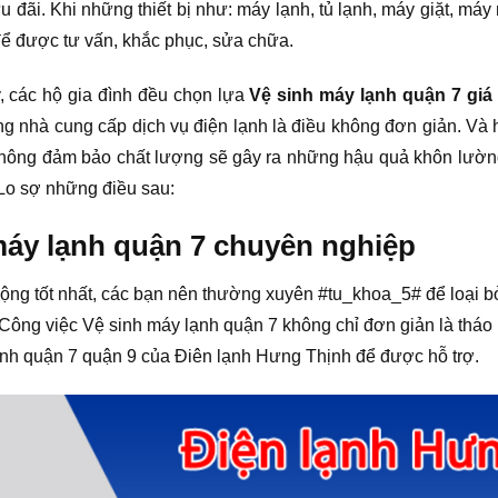
ưu đãi. Khi những thiết bị như: máy lạnh, tủ lạnh, máy giặt, m
để được tư vấn, khắc phục, sửa chữa.
y, các hộ gia đình đều chọn lựa
Vệ sinh máy lạnh quận 7 giá 
àng nhà cung cấp dịch vụ điện lạnh là điều không đơn giản. Và
hông đảm bảo chất lượng sẽ gây ra những hậu quả khôn lường. 
Lo sợ những điều sau:
áy lạnh quận 7 chuyên nghiệp
động tốt nhất, các bạn nên thường xuyên #tu_khoa_5# để loại 
Công việc Vệ sinh máy lạnh quận 7 không chỉ đơn giản là tháo
ạnh quận 7 quận 9 của Điên lạnh Hưng Thịnh để được hỗ trợ.