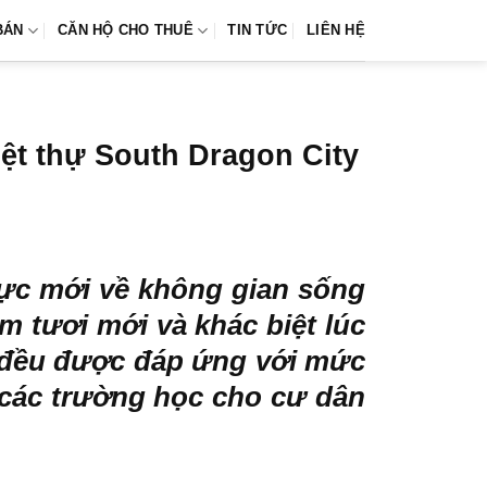
BÁN
CĂN HỘ CHO THUÊ
TIN TỨC
LIÊN HỆ
iệt thự South Dragon City
ực mới về không gian sống
m tươi mới và khác biệt lúc
a” đều được đáp ứng với mức
 các trường học cho cư dân