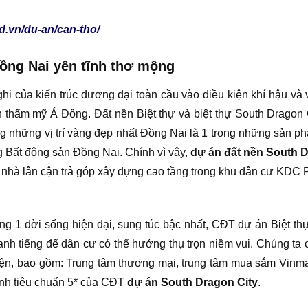
nd.vn/du-an/can-tho/
ồng Nai yên tĩnh thơ mộng
ghi của kiến trúc đương đại toàn cầu vào điều kiện khí hậu và 
 thẩm mỹ Á Đông. Đất nền Biệt thự và biệt thự South Dragon
ng những vị trí vàng đẹp nhất Đồng Nai là 1 trong những sản p
g Bất động sản Đồng Nai. Chính vì vậy,
dự án đất nền South 
 nhà lân cận trả góp xây dựng cao tầng trong khu dân cư KDC 
1 đời sống hiện đại, sung túc bậc nhất, CĐT dự án Biệt thự
nh tiếng để dân cư có thể hưởng thụ trọn niềm vui. Chúng ta có 
diện, bao gồm: Trung tâm thương mại, trung tâm mua sắm Vinmar
ành tiêu chuẩn 5* của CĐT
dự án South Dragon City
.