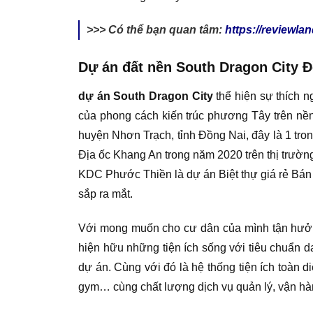
>>> Có thể bạn quan tâm:
https://reviewla
Dự án đất nền South Dragon City Đ
dự án South Dragon City
thể hiện sự thích n
của phong cách kiến trúc phương Tây trên nền
huyện Nhơn Trạch, tỉnh Đồng Nai, đây là 1 tro
Địa ốc Khang An trong năm 2020 trên thị trườn
KDC Phước Thiền là dự án Biệt thự giá rẻ Bán
sắp ra mắt.
Với mong muốn cho cư dân của mình tận hưởng 
hiện hữu những tiện ích sống với tiêu chuẩn da
dự án. Cùng với đó là hệ thống tiện ích toàn 
gym… cùng chất lượng dịch vụ quản lý, vận h