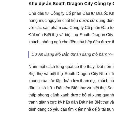
Khu dự án South Dragon City Công ty 
Chủ đầu tư Công ty Cổ phần Đầu tư Địa ốc Kh
hạng mục nguyên chất liệu được sử dụng đúng 
với các sản phẩm của Công ty Cổ phần Đầu tư Đ
Đất nền Biệt thự và biệt thự South Dragon Cit
khách, phòng ngủ cho đến nhà bếp đều được thi
Dự Án Đang Mở Bán dự án đang mở bán: >>>
Nhìn một cách tổng quát có thể thấy, Đất nền 
Biệt thự và biệt thự South Dragon City Nhơn T
khủng của các tập đoàn lớn tham dự, khách hàn
đầu tư sở hữu Đất nền Biệt thự và biệt thự So
thấp phong cảnh xanh được bố trí xung quanh d
tranh giành cực kỳ hấp dẫn Đất nền Biệt thự v
đình đang có yêu cầu tìm kiếm nhà để ở tại tru