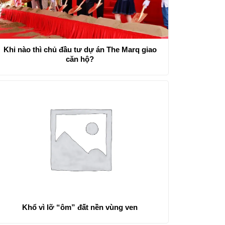
Khi nào thì chủ đầu tư dự án The Marq giao
căn hộ?
Khổ vì lỡ “ôm” đất nền vùng ven