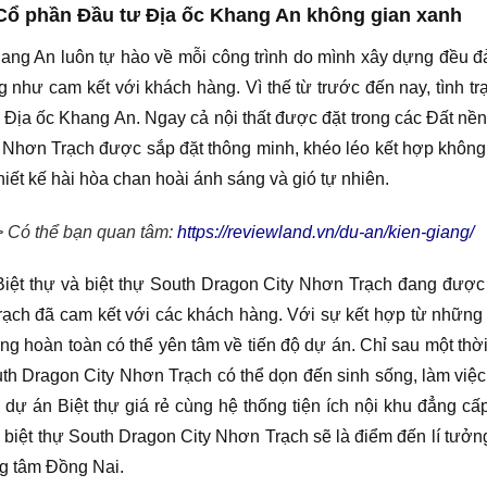
Cổ phần Đầu tư Địa ốc Khang An không gian xanh
ang An luôn tự hào về mỗi công trình do mình xây dựng đều đ
như cam kết với khách hàng. Vì thế từ trước đến nay, tình t
ịa ốc Khang An. Ngay cả nội thất được đặt trong các Đất nền 
y Nhơn Trạch được sắp đặt thông minh, khéo léo kết hợp không
ết kế hài hòa chan hoài ánh sáng và gió tự nhiên.
 Có thể bạn quan tâm:
https://reviewland.vn/du-an/kien-giang/
Biệt thự và biệt thự South Dragon City Nhơn Trạch đang được 
rạch đã cam kết với các khách hàng. Với sự kết hợp từ những 
g hoàn toàn có thể yên tâm về tiến độ dự án. Chỉ sau một thờ
uth Dragon City Nhơn Trạch có thể dọn đến sinh sống, làm việ
ự án Biệt thự giá rẻ cùng hệ thống tiện ích nội khu đẳng cấp
à biệt thự South Dragon City Nhơn Trạch sẽ là điểm đến lí tưởn
ng tâm Đồng Nai.