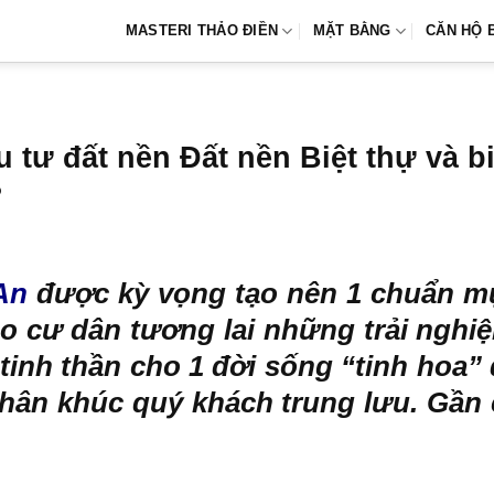
MASTERI THẢO ĐIỀN
MẶT BẰNG
CĂN HỘ 
 tư đất nền Đất nền Biệt thự và b
?
An
được kỳ vọng tạo nên 1 chuẩn m
o cư dân tương lai những trải nghiệ
 tinh thần cho 1 đời sống “tinh ho
 phân khúc quý khách trung lưu. Gần