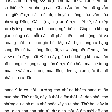
TDG Group đường 3/2 được chủ đầu tư và các kiến trúc
sư thiết kế theo phong cách Châu Âu tân tiến những vẫn
lưu giữ được các nét đẹp truyền thống của văn hóa
phương Đông. Căn hộ tại dự án được thiết kế, sắp xếp
hợp lý từ phòng khách, phòng ngủ, bếp… Giúp cho không
gian sống của mỗi căn hộ phát triển thành rộng rãi và
thoáng mát hơn bao giờ hết. Mọi căn hộ chung cư hạng
sang đều có ban công rộng rãi, view sông nên đem lại tầm
view nhìn đẹp nhất. Điều này giúp cho không khí của căn
hộ chung cư hạng sang luôn được điều hòa: mát mẻ trong
mùa hè và ấm áp trong mùa đông, đem lại cảm giác tha hồ
nhất cho cư dân.
tháng 9 là cơ hội lí tưởng cho những khách hàng muốn
mua nhà. Thứ nhất, đây là thời điểm thời tiết đẹp nhất cho
những dự định mua nhà hoặc xây sửa nhà. Thứ hai, đây là
thời gian nhà nhà gấp rút dự định một tổ ấm mới để đón