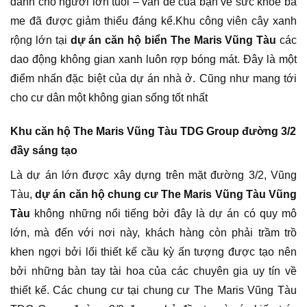
dành cho người lớn tuổi – vấn đề của bạn về sức khỏe ba
me đã được giảm thiểu đáng kể.Khu công viên cây xanh
rộng lớn tại
dự án căn hộ biển The Maris Vũng Tàu
các
dao động không gian xanh luôn rợp bóng mát. Đây là một
điểm nhấn đặc biệt của dự án nhà ở. Cũng như mang tới
cho cư dân một không gian sống tốt nhất
Khu căn hộ The Maris Vũng Tàu TDG Group đường 3/2
đầy sáng tạo
Là dự án lớn được xây dựng trên mặt đường 3/2, Vũng
Tàu,
dự án căn hộ chung cư The Maris Vũng Tàu Vũng
Tàu
không những nổi tiếng bởi đây là dự án có quy mô
lớn, mà đến với nơi này, khách hàng còn phải trầm trồ
khen ngợi bởi lối thiết kế cầu kỳ ấn tượng được tạo nên
bởi những bàn tay tài hoa của các chuyên gia uy tín về
thiết kế. Các chung cư tại chung cư The Maris Vũng Tàu