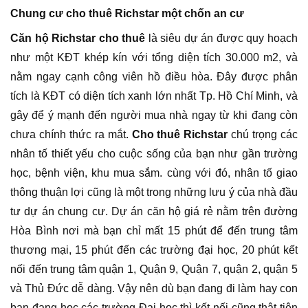
Chung cư cho thuê Richstar một chốn an cư
Căn hộ Richstar cho thuê
là siêu dự án được quy hoạch
như một KĐT khép kín với tổng diện tích 30.000 m2, và
nằm ngay cạnh công viên hồ điều hòa. Đây được phân
tích là KĐT có diện tích xanh lớn nhất Tp. Hồ Chí Minh, và
gây để ý mạnh đến người mua nhà ngay từ khi đang còn
chưa chính thức ra mắt.
Cho thuê Richstar
chú trọng các
nhân tố thiết yếu cho cuộc sống của bạn như gần trường
học, bệnh viện, khu mua sắm. cùng với đó, nhân tố giao
thông thuận lợi cũng là một trong những lưu ý của nhà đầu
tư dự án chung cư. Dự án căn hộ giá rẻ nằm trên đường
Hòa Bình nơi mà bạn chỉ mất 15 phút để đến trung tâm
thương mại, 15 phút đến các trường đại học, 20 phút kết
nối đến trung tâm quận 1, Quận 9, Quận 7, quận 2, quận 5
và Thủ Đức dễ dàng. Vậy nên dù bạn đang đi làm hay con
bạn đang học các trường Đại học thì kết nối cũng thật tiện