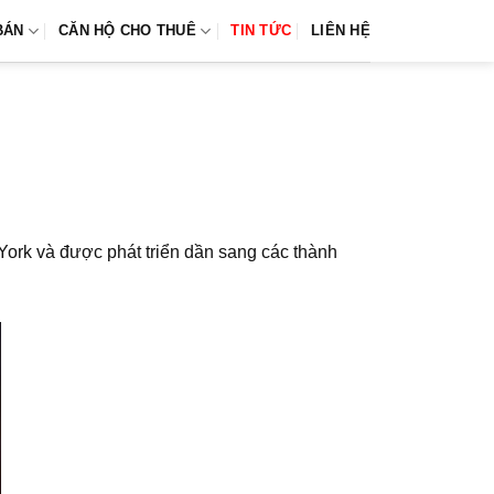
BÁN
CĂN HỘ CHO THUÊ
TIN TỨC
LIÊN HỆ
York và được phát triển dần sang các thành