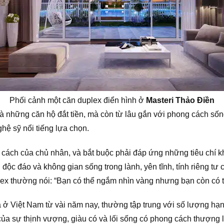
Phối cảnh một căn duplex điển hình ở
Masteri Thảo Điền
à những căn hộ đắt tiền, mà còn từ lâu gắn với phong cách sốn
hệ sỹ nổi tiếng lựa chọn.
cách của chủ nhân, và bắt buộc phải đáp ứng những tiêu chí kh
h độc đáo và không gian sống trong lành, yên tĩnh, tính riêng t
ex thường nói: “Bạn có thể ngắm nhìn vàng nhưng bạn còn có 
ở Việt Nam từ vài năm nay, thường tập trung với số lượng hạn
ủa sự thịnh vượng, giàu có và lối sống có phong cách thượng l