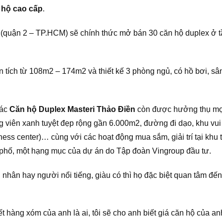
 hộ cao cấp
.
(quận 2 – TP.HCM) sẽ chính thức mở bán 30 căn hộ duplex ở tầ
n tích từ 108m2 – 174m2 và thiết kế 3 phòng ngủ, có hồ bơi, 
các
Căn hộ Duplex Masteri Thảo Điền
còn được hưởng thụ mọi 
g viên xanh tuyệt đẹp rộng gần 6.000m2, đường đi dạo, khu vui
iness center)… cùng với các hoạt động mua sắm, giải trí tại k
h phố, một hạng mục của dự án do Tập đoàn Vingroup đầu tư.
hân hay người nổi tiếng, giàu có thì họ đặc biệt quan tâm đến
ết hàng xóm của anh là ai, tôi sẽ cho anh biết giá căn hộ của an