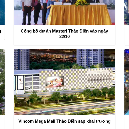
g
Công bố dự án Masteri Thảo Điền vào ngày
22/10
Vincom Mega Mall Thảo Điền sắp khai trương