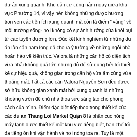
dự án xung quanh. Khu dân cư cũng nằm ngay giữa khu
vực Phường 14, vì vậy nên không những được hưởng
trọn vẹn các tiện ích xung quanh mà còn là điểm “ vàng” về
môi trường sống- nơi không có sự ảnh hưởng của khói bụi
từ các tuyến đường lớn. Đúc kết kinh nghiêm từ những dự
án lân cận nam long đã cho ra ý tưởng về những ngôi nhà
hoàn hảo về kiến trúc. Valora là những căn hộ có diện tích
vừa phải không quá lớn nhưng đủ để sử dụng bởi lối thiết
kế cự hiệu quả, không gian trong căn hộ vừa ấm cúng vừa
thoáng mát. Tất cả các căn Valora Nguyên Sơn đều được
sở hữu không gian xanh mát bởi xung quanh là những
khoảng vườn để chủ nhà thỏa sức sáng tạo cho phong
cách của mình. Điểm đặc biệt tiếp theo trong thiết kế của
các
du an Thang Loi Market Quận 8
là phần cục nóng
máy lạnh được thiết kế một khu vực riêng biệt, hạn chế tối
đa tiếng ồn khi vận hành và hơi nóng tỏa ra. Tuy là một