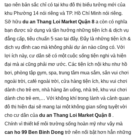
tạo nên bản sắc chỉ có tại khu đô thị biểu tưởng mới của
khu Phường 14 nói riêng và TP. Hồ Chí Minh nói riêng.
Sỡ hữu
du an Thang Loi Market Quận 8
a còn có nghĩa
bạn được sử dụng và tận hưởng những tiện ích & dịch vụ
đẳng cấp, tiêu chuẩn 5 sao tại đây. Đây là những tiện ích &
dịch vụ đỉnh cao mà không phải dự án nào cũng có. Với
lợi ích này, cư dân sẽ có một cuộc sống tiện nghi và hiện
đại mà ai cũng phải mơ ước. Các tiện ích nội khu như hồ
bơi, phòng tập gym, spa, trung tâm mua sắm, sân vui chơi
ngoài trời, café ngoài trời, cửa hàng tiện ích, khu vui chơi
dành cho trẻ em, nhà hàng ăn uống, nhà trẻ, khu vui chơi
dành cho trẻ em,… Với không khí trong lành và cảnh quan
đô thị hiện đại sẽ mang lại một không gian sống tuyệt vời
cho cư dân của
du an Thang Loi Market Quận 8
.
Chính vì thiết kế môi trường sống hoàn mỹ như vậy mà
can ho 99 Ben Binh Dong
trở nên nổi bật hơn hẳn những