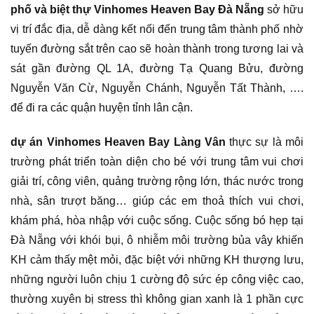
phố và biệt thự Vinhomes Heaven Bay Đà Nẵng
sở hữu
vị trí đắc địa, dễ dàng kết nối đến trung tâm thành phố nhờ
tuyến đường sắt trên cao sẽ hoàn thành trong tương lai và
sát gần đường QL 1A, đường Tạ Quang Bửu, đường
Nguyễn Văn Cừ, Nguyễn Chánh, Nguyễn Tất Thành, ….
để đi ra các quận huyện tỉnh lân cận.
dự án Vinhomes Heaven Bay Làng Vân
thực sự là môi
trường phát triển toàn diện cho bé với trung tâm vui chơi
giải trí, công viên, quảng trường rộng lớn, thác nước trong
nhà, sân trượt băng… giúp các em thoả thích vui chơi,
khám phá, hòa nhập với cuộc sống. Cuộc sống bó hẹp tại
Đà Nẵng với khói bụi, ô nhiễm môi trường bủa vây khiến
KH cảm thấy mệt mỏi, đặc biệt với những KH thượng lưu,
những người luôn chịu 1 cường độ sức ép công việc cao,
thường xuyên bị stress thì không gian xanh là 1 phần cực