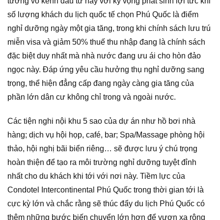
tưởng vô kênh đầu tư này với kỳ vọng phát sinh lợi tức khi
số lượng khách du lịch quốc tế chọn Phú Quốc là điểm
nghỉ dưỡng ngày một gia tăng, trong khi chính sách lưu trú
miễn visa và giảm 50% thuế thu nhập đang là chính sách
đặc biệt duy nhất mà nhà nước đang ưu ái cho hòn đảo
ngọc này. Đáp ứng yêu cầu hưởng thụ nghỉ dưỡng sang
trọng, thể hiện đẳng cấp đang ngày càng gia tăng của
phần lớn dân cư không chỉ trong và ngoài nước.
Các tiện nghi nội khu 5 sao của dự án như hồ bơi nhà
hàng; dịch vụ hội họp, café, bar; Spa/Massage phòng hội
thảo, hội nghị bãi biển riêng… sẽ được lưu ý chú trọng
hoàn thiện để tạo ra môi trường nghỉ dưỡng tuyệt đỉnh
nhất cho du khách khi tới với nơi này. Tiềm lực của
Condotel Intercontinental Phú Quốc trong thời gian tới là
cực kỳ lớn và chắc rằng sẽ thúc đẩy du lịch Phú Quốc có
thêm những bước biến chuyển lớn hơn để vươn xa rộng