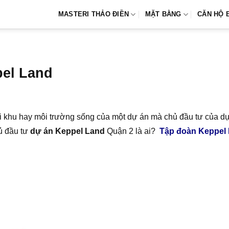
MASTERI THẢO ĐIỀN
MẶT BẰNG
CĂN HỘ 
pel Land
ngoại khu hay môi trường sống của một dự án mà chủ đầu tư của d
hủ đầu tư
dự án Keppel Land
Quận 2 là ai?
Tập đoàn Keppel