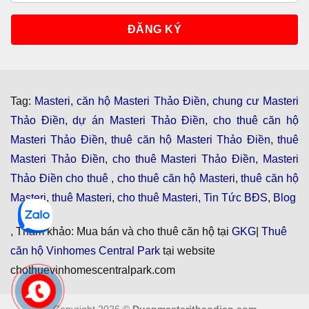
Tag:
Masteri
,
căn hộ Masteri Thảo Điền
,
chung cư Masteri
Thảo Điền
,
dự án Masteri Thảo Điền
,
cho thuê căn hộ
Masteri Thảo Điền
,
thuê căn hộ Masteri Thảo Điền
,
thuê
Masteri Thảo Điền
,
cho thuê Masteri Thảo Điền
,
Masteri
Thảo Điền cho thuê
,
cho thuê căn hộ Masteri
,
thuê căn hộ
Masteri
,
thuê Masteri
,
cho thuê Masteri
,
Tin Tức BĐS
,
Blog
, Tham khảo: Mua bán và cho thuê căn hộ tại
GKG
|
Thuê
căn hộ Vinhomes Central Park
tại website
chothuevinhomescentralpark.com
Copyright 2026 ©
Duanmasterithaodien.com