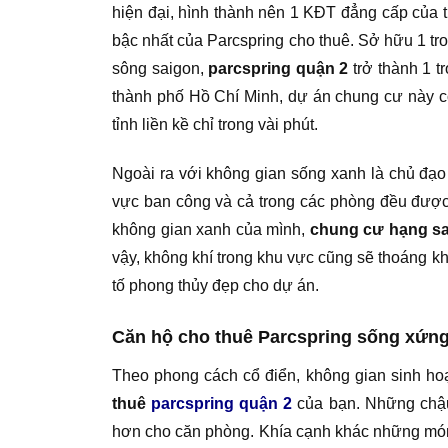
hiện đại, hình thành nên 1 KĐT đẳng cấp của t
bậc nhất của Parcspring cho thuê. Sở hữu 1 tro
sông saigon,
parcspring quận 2
trở thành 1 t
thành phố Hồ Chí Minh, dự án chung cư này có h
tỉnh liền kề chỉ trong vài phút.
Ngoài ra với không gian sống xanh là chủ đạo
vực ban công và cả trong các phòng đều được b
không gian xanh của mình,
chung cư hạng sa
vậy, không khí trong khu vực cũng sẽ thoáng k
tố phong thủy đẹp cho dự án.
Căn hộ cho thuê Parcspring sống xứn
Theo phong cách cổ điển, không gian sinh ho
thuê
parcspring quận 2
của bạn. Những chậu
hơn cho căn phòng. Khía cạnh khác những món 