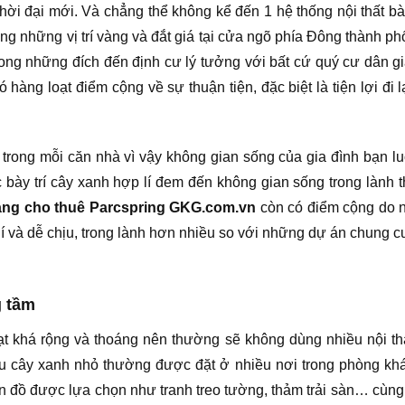
hời đại mới. Và chẳng thể không kể đến 1 hệ thống nội thất b
ng những vị trí vàng và đắt giá tại cửa ngõ phía Đông thành p
rong những đích đến định cư lý tưởng với bất cứ quý cư dân gi
àng loạt điểm cộng về sự thuận tiện, đặc biệt là tiện lợi đi 
 trong mỗi căn nhà vì vậy không gian sống của gia đình bạn l
ày trí cây xanh hợp lí đem đến không gian sống trong lành th
ng cho thuê Parcspring GKG.com.vn
còn có điểm cộng do n
hí và dễ chịu, trong lành hơn nhiều so với những dự án chung 
g tầm
ạt khá rộng và thoáng nên thường sẽ không dùng nhiều nội th
 cây xanh nhỏ thường được đặt ở nhiều nơi trong phòng kh
đồ được lựa chọn như tranh treo tường, thảm trải sàn… cùng