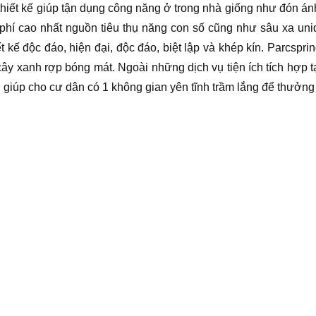
thiết kế giúp tận dụng công năng ở trong nhà giống như đón á
chi phí cao nhất nguồn tiêu thụ năng con số cũng như sâu xa 
ết kế độc đáo, hiện đại, độc đáo, biệt lập và khép kín. Parcspr
n cây xanh rợp bóng mát. Ngoài những dịch vụ tiện ích tích hợp 
 giúp cho cư dân có 1 không gian yên tĩnh trầm lắng để thưởng