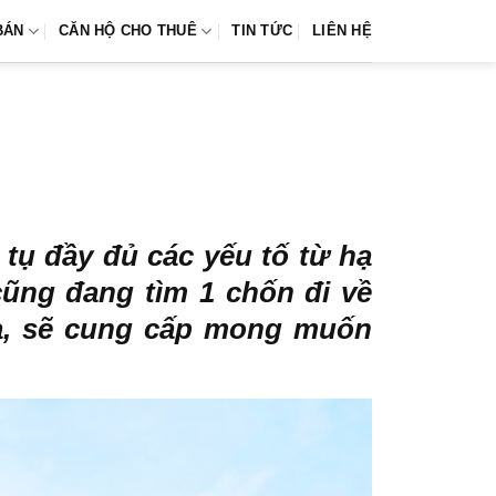
BÁN
CĂN HỘ CHO THUÊ
TIN TỨC
LIÊN HỆ
 tụ đầy đủ các yếu tố từ hạ
 cũng đang tìm 1 chốn đi về
, sẽ cung cấp mong muốn