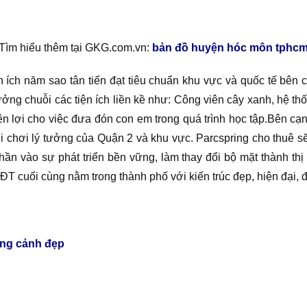
Tìm hiểu thêm tại GKG.com.vn:
bản đồ huyện hóc môn tphc
 ích năm sao tân tiến đạt tiêu chuẩn khu vực và quốc tế bên
chuỗi các tiện ích liền kề như: Công viên cây xanh, hệ thống
tiện lợi cho việc đưa đón con em trong quá trình học tập.Bên c
i chơi lý tưởng của Quận 2 và khu vực. Parcspring cho thuê s
ần vào sự phát triển bền vững, làm thay đổi bộ mặt thành thị
KĐT cuối cùng nằm trong thành phố với kiến trúc đẹp, hiện đại,
ong cảnh đẹp