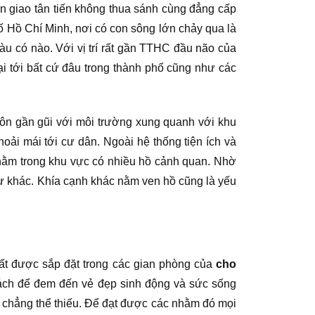
àn giao tân tiến không thua sánh cùng đẳng cấp
hố Hồ Chí Minh, nơi có con sông lớn chảy qua là
àu có nào. Với vị trí rất gần TTHC đầu não của
lại tới bất cứ đâu trong thành phố cũng như các
uôn gần gũi với môi trường xung quanh với khu
oải mái tới cư dân. Ngoài hệ thống tiện ích và
ằm trong khu vực có nhiều hồ cảnh quan. Nhờ
cư khác. Khía cạnh khác nằm ven hồ cũng là yếu
ất được sắp đặt trong các gian phòng của
cho
ách để đem đến vẻ đẹp sinh động và sức sống
 chẳng thể thiếu. Để đạt được các nhằm đó mọi