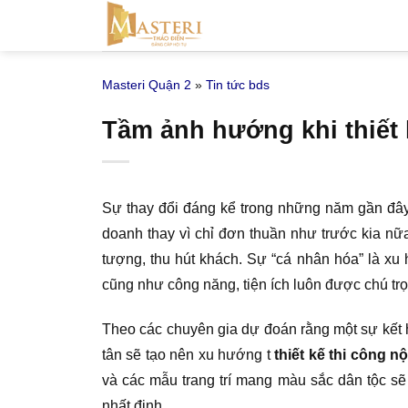
Bỏ
qua
nội
Masteri Quận 2
»
Tin tức bds
dung
Tầm ảnh hướng khi thiết 
Sự thay đổi đáng kể trong những năm gần đây 
doanh thay vì chỉ đơn thuần như trước kia nữ
tượng, thu hút khách. Sự “cá nhân hóa” là xu 
cũng như công năng, tiện ích luôn được chú tr
Theo các chuyên gia dự đoán rằng một sự kết h
tân sẽ tạo nên xu hướng t
thiết kế thi công n
và các mẫu trang trí mang màu sắc dân tộc s
nhất định.