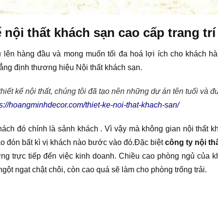
nội thất khách sạn cao cấp trang trí
 lên hàng đầu và mong muốn tối đa hoá lợi ích cho khách h
ẳng định thương hiệu Nội thất khách sạn.
ết kế nội thất, chúng tôi đã tạo nên những dự án tên tuổi và 
ps://hoangminhdecor.com/thiet-ke-noi-that-khach-san/
ách đó chính là sảnh khách . Vì vậy mà không gian nội thất kh
ào đón bất kì vị khách nào bước vào đó.Đặc biệt
công ty nội t
ng trực tiếp đến việc kinh doanh. Chiều cao phòng ngủ của k
gột ngạt chật chôi, còn cao quá sẽ làm cho phòng trống trải.