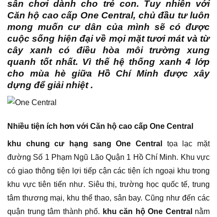
sân chơi dành cho trẻ con. Tuy nhiên với
Căn hộ cao cấp One Central, chủ đầu tư luôn
mong muốn cư dân của mình sẽ có được
cuộc sống hiện đại về mọi mặt tươi mát và từ
cây xanh có điều hòa môi trường xung
quanh tốt nhất. Vì thế hệ thống xanh 4 lớp
cho mùa hè giữa Hồ Chí Minh được xây
dựng để giải nhiệt .
Nhiều tiện ích hơn với Căn hộ cao cấp One Central
khu chung cư hạng sang One Central
tọa lạc mặt
đường Số 1 Phạm Ngũ Lão Quận 1 Hồ Chí Minh. Khu vực
có giao thông tiện lợi tiếp cận các tiện ích ngoại khu trong
khu vực tiên tiến như. Siêu thị, trường học quốc tế, trung
tâm thương mại, khu thể thao, sân bay. Cũng như đến các
quận trung tâm thành phố.
khu căn hộ One Central
nằm