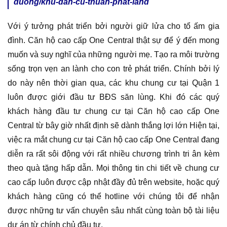
duong/khu-dan-cu-thuan-phat-land
Với ý tưởng phát triển bởi người giữ lửa cho tổ ấm gia
đình. Căn hộ cao cấp One Central thật sự để ý đến mong
muốn và suy nghĩ của những người mẹ. Tạo ra môi trường
sống trọn vẹn an lành cho con trẻ phát triển. Chính bởi lý
do này nên thời gian qua, các khu chung cư tại Quận 1
luôn được giới đầu tư BĐS săn lùng. Khi đó các quý
khách hàng đầu tư chung cư tại Căn hộ cao cấp One
Central từ bây giờ nhất định sẽ dành thắng lợi lớn Hiện tại,
việc ra mắt chung cư tại Căn hộ cao cấp One Central đang
diễn ra rất sôi động với rất nhiều chương trình tri ân kèm
theo quà tặng hấp dẫn. Mọi thông tin chi tiết về chung cư
cao cấp luôn được cập nhật đầy đủ trên website, hoặc quý
khách hàng cũng có thể hotline với chúng tôi để nhận
được những tư vấn chuyên sâu nhất cùng toàn bộ tài liệu
dự án từ chính chủ đầu tư.