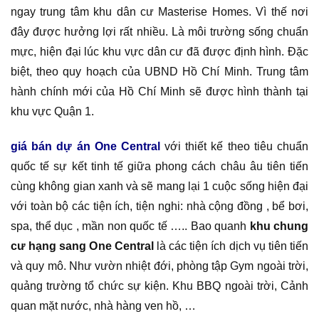
ngay trung tâm khu dân cư Masterise Homes. Vì thế nơi
đây được hưởng lợi rất nhiều. Là môi trường sống chuẩn
mực, hiện đại lúc khu vực dân cư đã được định hình. Đặc
biệt, theo quy hoạch của UBND Hồ Chí Minh. Trung tâm
hành chính mới của Hồ Chí Minh sẽ được hình thành tại
khu vực Quận 1.
giá bán dự án One Central
với thiết kế theo tiêu chuẩn
quốc tế sự kết tinh tế giữa phong cách châu âu tiên tiến
cùng không gian xanh và sẽ mang lại 1 cuộc sống hiện đại
với toàn bộ các tiện ích, tiện nghi: nhà cộng đồng , bể bơi,
spa, thể dục , mần non quốc tế ….. Bao quanh
khu chung
cư hạng sang One Central
là các tiện ích dịch vụ tiên tiến
và quy mô. Như vườn nhiệt đới, phòng tập Gym ngoài trời,
quảng trường tổ chức sự kiện. Khu BBQ ngoài trời, Cảnh
quan mặt nước, nhà hàng ven hồ, …