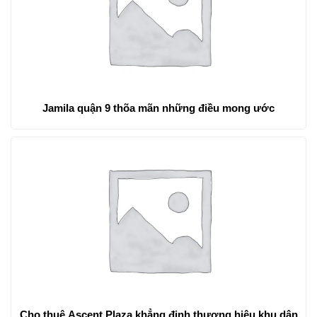
Jamila quận 9 thõa mãn những điều mong ước
Cho thuê Ascent Plaza khẳng định thương hiệu khu dân