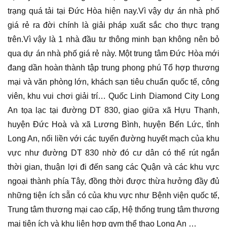
trạng quá tải tại Đức Hòa hiện nay.Vì vậy dự án nhà phố
giá rẻ ra đời chính là giải pháp xuất sắc cho thực trạng
trên.Vì vậy là 1 nhà đầu tư thông minh bạn không nên bỏ
qua dự án nhà phố giá rẻ này. Một trung tâm Đức Hòa mới
đang dần hoàn thành tập trung phong phú Tổ hợp thương
mại và văn phòng lớn, khách sạn tiêu chuẩn quốc tế, công
viên, khu vui chơi giải trí… Quốc Linh Diamond City Long
An tọa lạc tại đường DT 830, giao giữa xã Hựu Thạnh,
huyện Đức Hoà và xã Lương Bình, huyện Bến Lức, tỉnh
Long An, nối liền với các tuyến đường huyết mạch của khu
vực như đường DT 830 nhờ đó cư dân có thể rút ngắn
thời gian, thuận lợi đi đến sang các Quận và các khu vực
ngoại thành phía Tây, đồng thời được thừa hưởng đầy đủ
những tiện ích sẵn có của khu vực như Bệnh viện quốc tế,
Trung tâm thương mại cao cấp, Hệ thống trung tâm thương
mại tiện ích và khu liên hợp gym thể thao Long An …