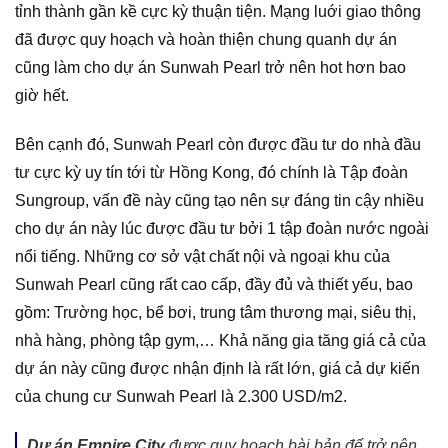
tỉnh thành gần kề cực kỳ thuận tiện. Mạng luới giao thông
đã được quy hoạch và hoàn thiện chung quanh dự án
cũng làm cho dự án Sunwah Pearl trở nên hot hơn bao
giờ hết.
Bên cạnh đó, Sunwah Pearl còn được đầu tư do nhà đầu
tư cực kỳ uy tín tới từ Hồng Kong, đó chính là Tập đoàn
Sungroup, vấn đề này cũng tạo nên sự đáng tin cậy nhiều
cho dự án này lúc được đầu tư bởi 1 tập đoàn nước ngoài
nổi tiếng. Những cơ sở vật chất nội và ngoại khu của
Sunwah Pearl cũng rất cao cấp, đầy đủ và thiết yếu, bao
gồm: Trường học, bể bơi, trung tâm thương mại, siêu thị,
nhà hàng, phòng tập gym,… Khả năng gia tăng giá cả của
dự án này cũng được nhận định là rất lớn, giá cả dự kiến
của chung cư Sunwah Pearl là 2.300 USD/m2.
Dự án Empire City
được quy hoạch bài bản để trở nên