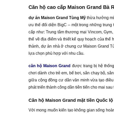
Căn hộ cao cấp Maison Grand Bà Rị
dự án Maison Grand Tùng Mỹ
thừa hưởng một 
ưu thế đối diện BigC – một trong những trung t
cấp như: Trung tâm thương mại Vincom, Gym, 
thế về địa điểm và thiết kế quy hoạch của thể 
thành, dự án nhà ở chung cư Maison Grand Tùn
lựa chọn phù hợp với nhu cầu.
căn hộ Maison Grand
được trang bị hệ thống
chơi dành cho trẻ em, bể bơi, sân chạy bộ, sâ
giữa cộng đồng cư dân văn minh vừa tạo điều k
phát triển thành công dân tiên tiến cho mai sau 
Căn hộ Maison Grand mặt tiền Quốc lộ 5
Với mong muốn kiến tạo không gian sống hoàn