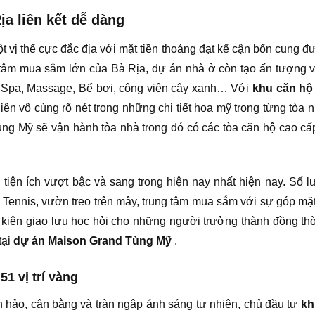
a liên kết dễ dàng
vị thế cực đắc địa với mặt tiền thoáng đạt kế cận bốn cung 
âm mua sắm lớn của Bà Rịa, dự án nhà ở còn tạo ấn tượng với tò
Spa, Massage, Bể bơi, công viên cây xanh… Với
khu căn hộ
hiện vô cùng rõ nét trong những chi tiết hoa mỹ trong từng tò
g Mỹ sẽ vận hành tòa nhà trong đó có các tòa căn hộ cao cấp
 tiện ích vượt bậc và sang trong hiện nay nhất hiện nay. Số 
n Tennis, vườn treo trên mây, trung tâm mua sắm với sự góp m
iện giao lưu học hỏi cho những người trưởng thành đồng thời 
tại
dự án Maison Grand Tùng Mỹ
.
1 vị trí vàng
 hảo, cân bằng và tràn ngập ánh sáng tự nhiên, chủ đầu tư
kh