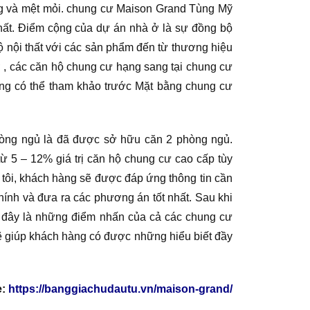
ng và mệt mỏi. chung cư Maison Grand Tùng Mỹ
nhất. Điểm cộng của dự án nhà ở là sự đồng bộ
ộ nội thất với các sản phẩm đến từ thương hiệu
 ở , các căn hộ chung cư hạng sang tại chung cư
ũng có thể tham khảo trước Mặt bằng chung cư
hòng ngủ là đã được sở hữu căn 2 phòng ngủ.
 5 – 12% giá trị căn hộ chung cư cao cấp tùy
g tôi, khách hàng sẽ được đáp ứng thông tin cần
hính và đưa ra các phương án tốt nhất. Sau khi
rên đây là những điểm nhấn của cả các chung cư
ẽ giúp khách hàng có được những hiểu biết đầy
e:
https://banggiachudautu.vn/maison-grand/