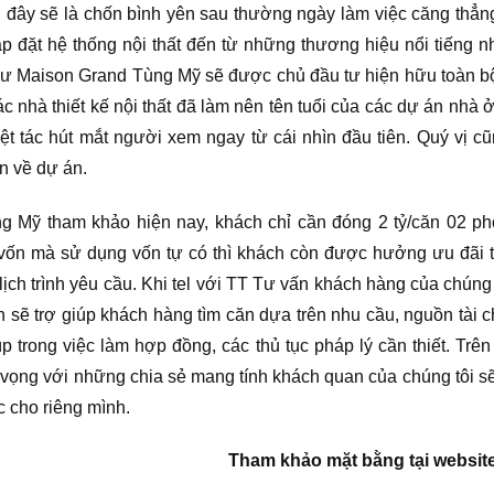
i đây sẽ là chốn bình yên sau thường ngày làm việc căng thẳ
ắp đặt hệ thống nội thất đến từ những thương hiệu nổi tiếng 
g cư Maison Grand Tùng Mỹ sẽ được chủ đầu tư hiện hữu toàn b
ác nhà thiết kế nội thất đã làm nên tên tuổi của các dự án nhà
t tác hút mắt người xem ngay từ cái nhìn đầu tiên. Quý vị c
n về dự án.
 Mỹ tham khảo hiện nay, khách chỉ cần đóng 2 tỷ/căn 02 p
n mà sử dụng vốn tự có thì khách còn được hưởng ưu đãi từ
lịch trình yêu cầu. Khi tel với TT Tư vấn khách hàng của chún
sẽ trợ giúp khách hàng tìm căn dựa trên nhu cầu, nguồn tài c
úp trong việc làm hợp đồng, các thủ tục pháp lý cần thiết. T
 vọng với những chia sẻ mang tính khách quan của chúng tôi s
c cho riêng mình.
Tham khảo mặt bằng tại websit