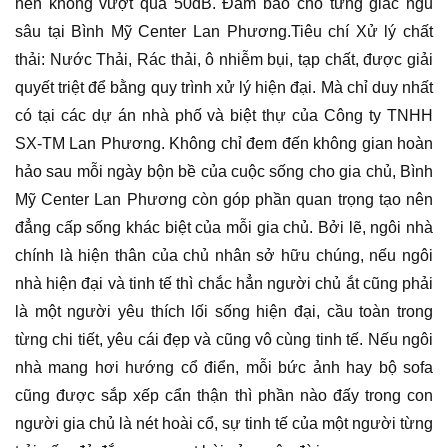
nền không vượt quá 50dB. Đảm bảo cho từng giấc ngủ
sâu tại Bình Mỹ Center Lan Phương.Tiêu chí Xử lý chất
thải: Nước Thải, Rác thải, ô nhiễm bụi, tạp chất, được giải
quyết triệt để bằng quy trình xử lý hiện đại. Mà chỉ duy nhất
có tại các dự án nhà phố và biệt thự của Công ty TNHH
SX-TM Lan Phương. Không chỉ đem đến không gian hoàn
hảo sau mỗi ngày bộn bề của cuộc sống cho gia chủ, Bình
Mỹ Center Lan Phương còn góp phần quan trọng tạo nên
đẳng cấp sống khác biệt của mỗi gia chủ. Bởi lẽ, ngôi nhà
chính là hiện thân của chủ nhân sở hữu chúng, nếu ngôi
nhà hiện đại và tinh tế thì chắc hẳn người chủ ắt cũng phải
là một người yêu thích lối sống hiện đại, cầu toàn trong
từng chi tiết, yêu cái đẹp và cũng vô cùng tinh tế. Nếu ngôi
nhà mang hơi hướng cổ điển, mỗi bức ảnh hay bộ sofa
cũng được sắp xếp cẩn thận thì phần nào đấy trong con
người gia chủ là nét hoài cổ, sự tinh tế của một người từng