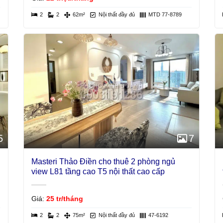
2
2
62m²
Nội thất đầy đủ
MTD 77-8789
5
7
Masteri Thảo Điền cho thuê 2 phòng ngủ
view L81 tầng cao T5 nội thất cao cấp
Giá:
25 tr/tháng
2
2
75m²
Nội thất đầy đủ
47-6192