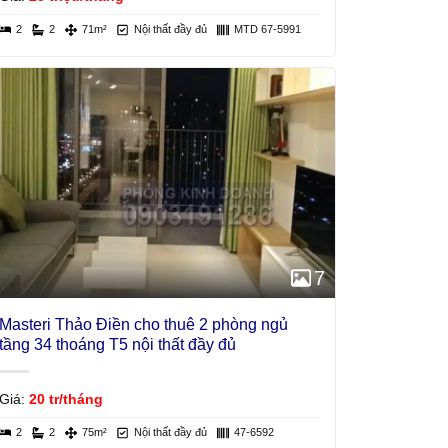
2
2
71m²
Nội thất đầy đủ
MTD 67-5991
7
Masteri Thảo Điền cho thuê 2 phòng ngủ
tầng 34 thoáng T5 nội thất đầy đủ
Giá:
20 tr/tháng
2
2
75m²
Nội thất đầy đủ
47-6592