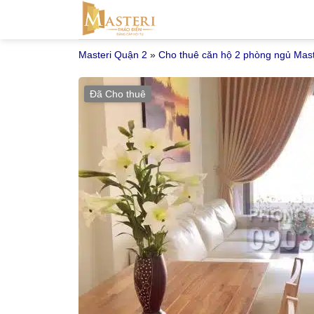
Bỏ
qua
nội
Masteri Quận 2
»
Cho thuê căn hộ 2 phòng ngủ Mast
dung
Đã Cho thuê