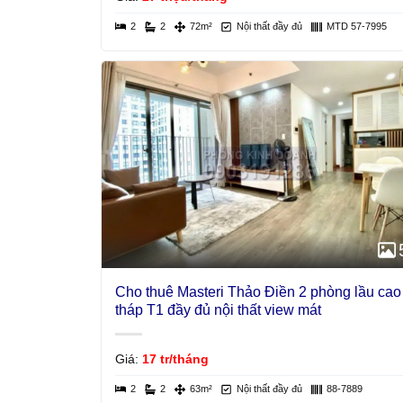
2
2
72m²
Nội thất đầy đủ
MTD 57-7995
Cho thuê Masteri Thảo Điền 2 phòng lầu cao
tháp T1 đầy đủ nội thất view mát
Giá:
17 tr/tháng
2
2
63m²
Nội thất đầy đủ
88-7889