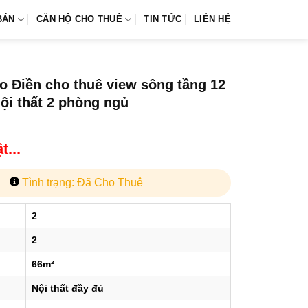
BÁN
CĂN HỘ CHO THUÊ
TIN TỨC
LIÊN HỆ
o Điền cho thuê view sông tầng 12
nội thất 2 phòng ngủ
...
Tình trạng: Đã Cho Thuê
2
2
66m²
Nội thất đầy đủ