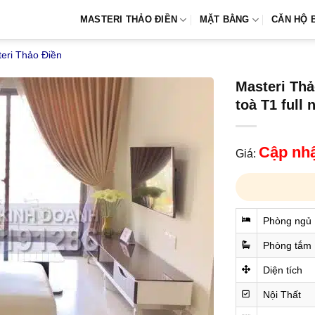
MASTERI THẢO ĐIỀN
MẶT BẰNG
CĂN HỘ 
eri Thảo Điền
Masteri Thả
toà T1 full 
Cập nhật
Giá:
Phòng ngủ
Phòng tắm
Diện tích
Nội Thất