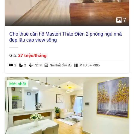
7
Cho thuê căn hộ Masteri Thảo Điền 2 phòng ngủ nhà
đẹp lầu cao view sông
Giá:
27 triệu/tháng
2
2
72m²
Nội thất đầy đủ
MTD 57-7995
Mới nhất
Giá Tốt