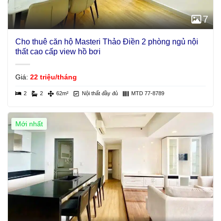
7
Cho thuê căn hộ Masteri Thảo Điền 2 phòng ngủ nội
thất cao cấp view hồ bơi
Giá:
22 triệu/tháng
2
2
62m²
Nội thất đầy đủ
MTD 77-8789
Mới nhất