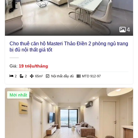
4
Cho thuê căn hộ Masteri Thảo Điền 2 phòng ngủ trang
bị đủ nội thất giá tốt
Giá:
19 triệu/tháng
2
2
65m²
Nội thất đầy đủ
MTD 912-97
Mới nhất