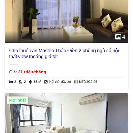
4
Cho thuê căn Masteri Thảo Điền 2 phòng ngủ có nội
thất view thoáng giá tốt
Giá:
21 triệu/tháng
2
2
65m²
Nội thất đầy đủ
MTD 912-96
Mới nhất
Giá Tốt