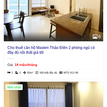
6
Cho thuê căn hộ Masteri Thảo Điền 2 phòng ngủ có
đầy đủ nội thất giá tốt
Giá:
18 triệu/tháng
2
2
65m²
Nội thất đầy đủ
MTD 912-98
Mới nhất
Giá Tốt