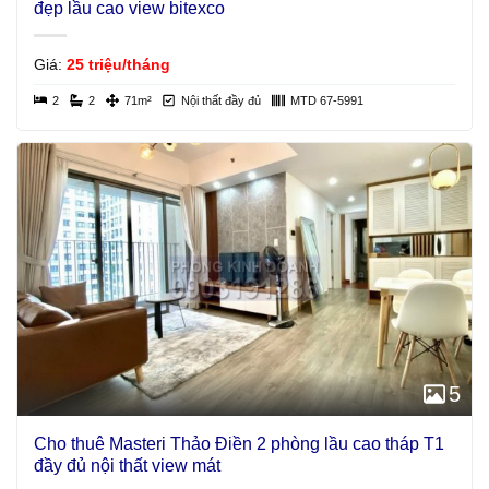
đẹp lầu cao view bitexco
Giá:
25 triệu/tháng
2
2
71m²
Nội thất đầy đủ
MTD 67-5991
5
Cho thuê Masteri Thảo Điền 2 phòng lầu cao tháp T1
đầy đủ nội thất view mát