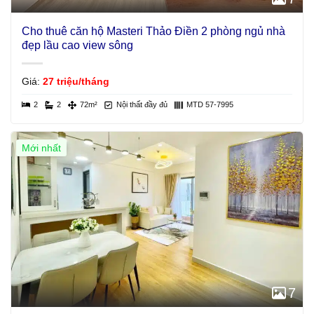
Cho thuê căn hộ Masteri Thảo Điền 2 phòng ngủ nhà
đẹp lầu cao view sông
Giá:
27 triệu/tháng
2
2
72m²
Nội thất đầy đủ
MTD 57-7995
Mới nhất
Giá Tốt
7