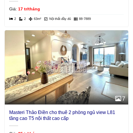
Giá:
17 tr/tháng
2
2
63m²
Nội thất đầy đủ
88-7889
7
Masteri Thảo Điền cho thuê 2 phòng ngủ view L81
tầng cao T5 nội thất cao cấp