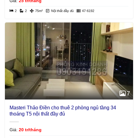
Giá:
25 tr/tháng
2
2
75m²
Nội thất đầy đủ
47-6192
7
Masteri Thảo Điền cho thuê 2 phòng ngủ tầng 34
thoáng T5 nội thất đầy đủ
Giá:
20 tr/tháng