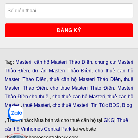
Tag:
Masteri
,
căn hộ Masteri Thảo Điền
,
chung cư Masteri
Thảo Điền
,
dự án Masteri Thảo Điền
,
cho thuê căn hộ
Masteri Thảo Điền
,
thuê căn hộ Masteri Thảo Điền
,
thuê
Masteri Thảo Điền
,
cho thuê Masteri Thảo Điền
,
Masteri
Thảo Điền cho thuê
,
cho thuê căn hộ Masteri
,
thuê căn hộ
Masteri
,
thuê Masteri
,
cho thuê Masteri
,
Tin Tức BĐS
,
Blog
, Tham khảo: Mua bán và cho thuê căn hộ tại
GKG
|
Thuê
căn hộ Vinhomes Central Park
tại website
chothuevinhomescentralpark.com