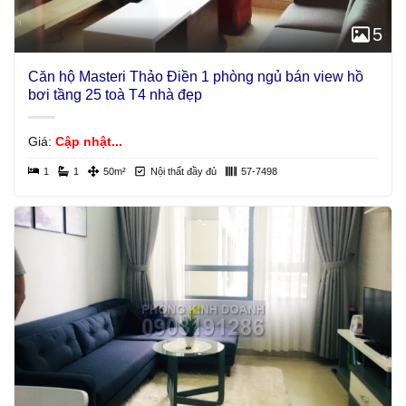
5
Căn hộ Masteri Thảo Điền 1 phòng ngủ bán view hồ
bơi tầng 25 toà T4 nhà đẹp
Giá:
Cập nhật...
1
1
50m²
Nội thất đầy đủ
57-7498