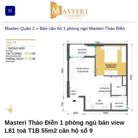
Bỏ
qua
nội
Masteri Quận 2
»
Bán căn hộ 1 phòng ngủ Masteri Thảo Điền
dung
Masteri Thảo Điền 1 phòng ngủ bán view
L81 toà T1B 55m2 căn hộ số 9