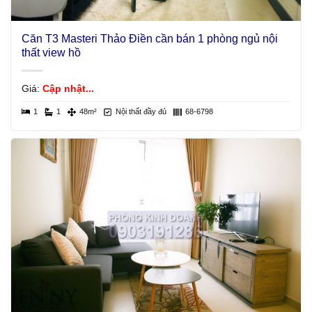
Căn T3 Masteri Thảo Điền cần bán 1 phòng ngủ nội
thất view hồ
Giá:
Cập nhật...
1
1
48m²
Nội thất đầy đủ
68-6798