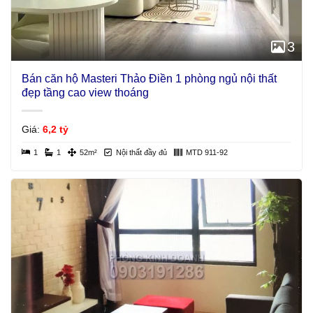
3
Bán căn hộ Masteri Thảo Điền 1 phòng ngủ nội thất
đẹp tầng cao view thoáng
Giá:
6,2 tỷ
1
1
52m²
Nội thất đầy đủ
MTD 911-92