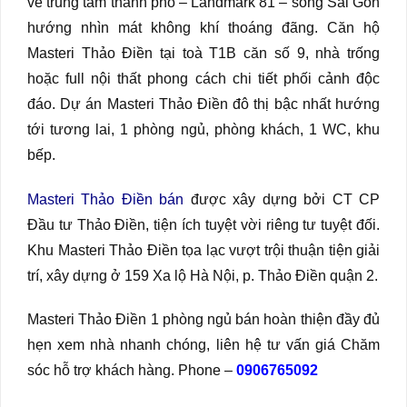
về trung tâm thành phố – Landmark 81 – sông Sài Gòn
hướng nhìn mát không khí thoáng đãng. Căn hộ
Masteri Thảo Điền tại toà T1B căn số 9, nhà trống
hoặc full nội thất phong cách chi tiết phối cảnh độc
đáo. Dự án Masteri Thảo Điền đô thị bậc nhất hướng
tới tương lai, 1 phòng ngủ, phòng khách, 1 WC, khu
bếp.
Masteri Thảo Điền bán
được xây dựng bởi CT CP
Đầu tư Thảo Điền, tiện ích tuyệt vời riêng tư tuyệt đối.
Khu Masteri Thảo Điền tọa lạc vượt trội thuận tiện giải
trí, xây dựng ở 159 Xa lộ Hà Nội, p. Thảo Điền quận 2.
Masteri Thảo Điền 1 phòng ngủ bán hoàn thiện đầy đủ
hẹn xem nhà nhanh chóng, liên hệ tư vấn giá Chăm
sóc hỗ trợ khách hàng. Phone –
0906765092