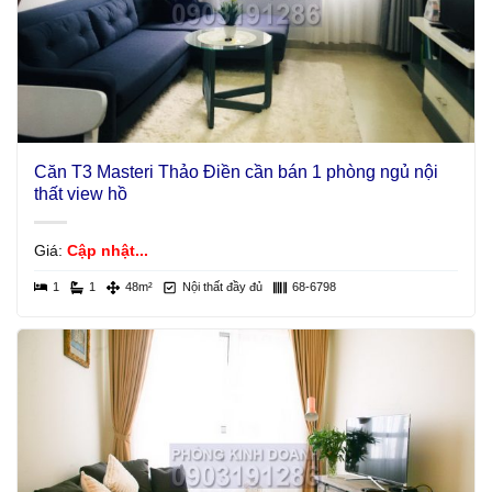
Căn T3 Masteri Thảo Điền cần bán 1 phòng ngủ nội
thất view hồ
Giá:
Cập nhật...
1
1
48m²
Nội thất đầy đủ
68-6798