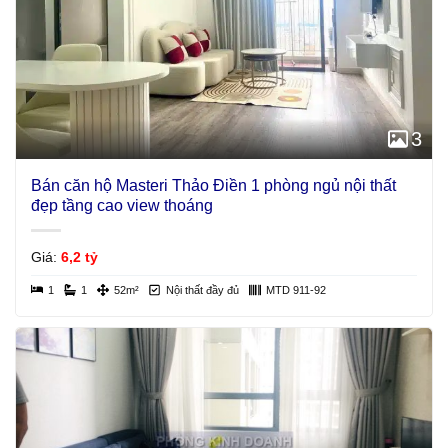
3
Bán căn hộ Masteri Thảo Điền 1 phòng ngủ nội thất
đẹp tầng cao view thoáng
Giá:
6,2 tỷ
1
1
52m²
Nội thất đầy đủ
MTD 911-92