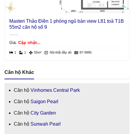
Masteri Thảo Điền 1 phòng ngủ bán view L81 toà T1B
55m2 căn hộ số 9
Giá:
Cập nhật...
1
1
55m²
Nội thất đầy đủ
87-9990
Căn hộ Khác
Căn hộ
Vinhomes Central Park
Căn hộ
Saigon Pearl
Căn hộ
City Garden
Căn hộ
Sunwah Pearl