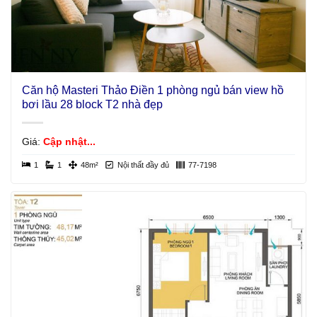
Căn hộ Masteri Thảo Điền 1 phòng ngủ bán view hồ
bơi lầu 28 block T2 nhà đẹp
Giá:
Cập nhật...
1
1
48m²
Nội thất đầy đủ
77-7198