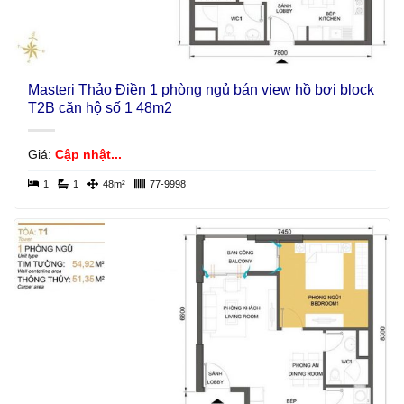
Masteri Thảo Điền 1 phòng ngủ bán view hồ bơi block
T2B căn hộ số 1 48m2
Giá:
Cập nhật...
1
1
48m²
77-9998