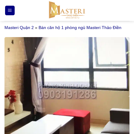
Bỏ
qua
nội
Masteri Quận 2
»
Bán căn hộ 1 phòng ngủ Masteri Thảo Điền
dung