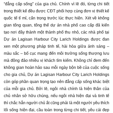
“đẳng cấp sống” của gia chủ. Chính vì lẽ đó, từng chi tiết
trong thiết kế đều được CĐT phối hợp cùng đơn vị thiết kế
quốc tế tỉ mỉ, cẩn trọng trước lúc thực hiện. Xét về không
gian tổng quan, tổng thể dự án nhà phố cao cấp đã kiến
tạo nơi đây thành một thành phố thu nhỏ, các nhà phố tại
Dự án Lagisan Harbour City Larich Holdings được đan
xen một phương pháp tinh tế, hài hòa giữa ánh sáng –
màu sắc – bố cục mang đến môi trường sống thượng lưu
mà đông đảo nhiều vị khách tìm kiếm. Không chỉ đem đến
không gian hoàn hảo sau mỗi ngày bộn bề của cuộc sống
cho gia chủ, Dự án Lagisan Harbour City Larich Holdings
còn góp phần quan trọng tạo nên đẳng cấp sống khác biệt
của mỗi gia chủ. Bởi lẽ, ngôi nhà chính là hiện thân của
chủ nhân sở hữu chúng, nếu ngôi nhà hiện đại và tinh tế
thì chắc hẳn người chủ ắt cũng phải là một người yêu thích
lối sống hiện đại, cầu toàn trong từng chi tiết, yêu cái đẹp