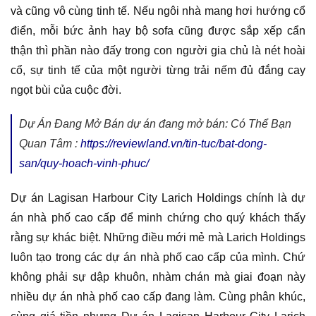
và cũng vô cùng tinh tế. Nếu ngôi nhà mang hơi hướng cổ
điển, mỗi bức ảnh hay bộ sofa cũng được sắp xếp cẩn
thận thì phần nào đấy trong con người gia chủ là nét hoài
cổ, sự tinh tế của một người từng trải nếm đủ đắng cay
ngọt bùi của cuộc đời.
Dự Án Đang Mở Bán dự án đang mở bán: Có Thể Bạn
Quan Tâm :
https://reviewland.vn/tin-tuc/bat-dong-
san/quy-hoach-vinh-phuc/
Dự án Lagisan Harbour City Larich Holdings chính là dự
án nhà phố cao cấp để minh chứng cho quý khách thấy
rằng sự khác biệt. Những điều mới mẻ mà Larich Holdings
luôn tạo trong các dự án nhà phố cao cấp của mình. Chứ
không phải sự dập khuôn, nhàm chán mà giai đoạn này
nhiều dự án nhà phố cao cấp đang làm. Cùng phân khúc,