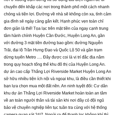
chuyển đến khắp các nơi trong thành phố một cách nhanh
chóng và tiện lợi. Đường về nhà sẽ không còn xa, tình cảm
gia đình sẽ ngày càng gắn kết. Hạnh phúc vẹn toàn chỉ
đơn giản là thế! Tọa lạc trên mặt tiền của ngay cạnh trung
tâm hành chính Huyện Cần Đước, Huyện Long An, gần
với đường 3 mặt tiền đường bao gồm: đường Nguyễn
Trãi, đại lộ Trần Hưng Đạo và Quốc Lộ 50 và gần trạm
dừng tuyến Metro …. Đây được coi là vị trí đắc địa nằm
trong quy hoạch tổng thể khu đô thị của Huyện Long An.
dự án cao cấp Thắng Lợi Riverside Market Huyện Long An
sở hữu nhiều tiện ích nội và ngoại khu, là điều cần thiết khi
bạn lựa chọn mua một đất nền. An ninh tuyệt đối: Cư dân
khu dự án Thắng Lợi Riverside Market hoàn toàn an tâm
về an toàn người thân và tài sản khi nơi đây có đội ngũ
bảo vệ chuyên nghiệp liên tục tuần tra cùng với hệ thống
camera quan sát 24/7. Ngoài ra để thanh lọc không khí thì