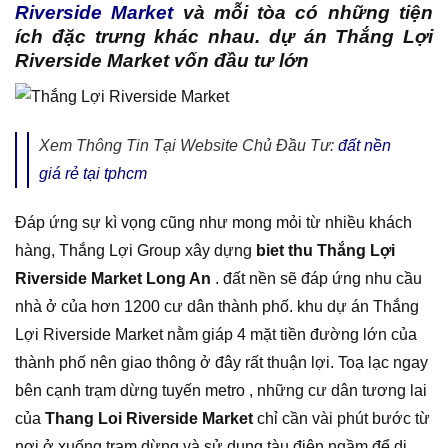
Riverside Market
và mỗi tòa có những tiện
ích đặc trưng khác nhau. dự án Thắng Lợi
Riverside Market vốn đầu tư lớn
Xem Thông Tin Tại Website Chủ Đầu Tư:
đất nền
giá rẻ tại tphcm
Đáp ứng sự kì vọng cũng như mong mỏi từ nhiều khách
hàng, Thắng Lợi Group xây dựng
biet thu Thắng Lợi
Riverside Market Long An
. đất nền sẽ đáp ứng nhu cầu
nhà ở của hơn 1200 cư dân thành phố. khu dự án Thắng
Lợi Riverside Market nằm giáp 4 mặt tiền đường lớn của
thành phố nên giao thông ở đây rất thuận lợi. Toạ lạc ngay
bên cạnh trạm dừng tuyến metro , những cư dân tương lai
của
Thang Loi Riverside Market
chỉ cần vài phút bước từ
nơi ở xuống trạm dừng và sử dụng tàu điện ngầm để di