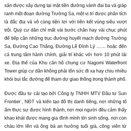
sản được xây dựng tại mặt tiền đường vành đai ba và giáp
ranh một đoạn đường Trường Sa, một vị trí được phân tích
là đắc địa và vô cùng tiện lợi với liên kết vùng siêu vượt
trội. Quý cư dân chỉ mất vài bước chân hay vài chục phút
để tiếp cận những trục đường huyết mạch đường Trường
Sa, Đường Cao Thắng, Đường Lê Đình Lý …… hoặc đến
cá trung tâm hành chính, giải trí khác với hơn 10 phút lái
xe. Địa thế của Khu căn hộ chung cư Nagomi Waterfront
Tower giúp cư dân không phải tốn sức đi xa hay chịu nhiều
khói bụi tắc đường để tham dự giao thông trong thành phố.
Được đầu tư cải tạo bởi Công ty TNHH MTV Đầu tư Sun
Frontier , NĐT và kiến tạo đô thị danh tiếng, nơi những tổ
ấm thực sự được hình thành, nơi mọi người đều cảm thấy
khao khát được mang gia đình mình tới sinh sống, nơi con
cháu lớn lên và ông bà an hưởng tuổi già, công viên từ