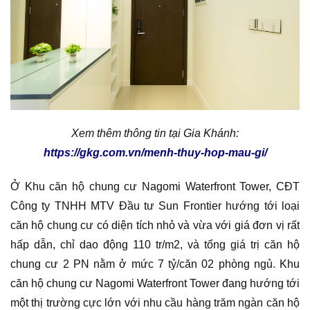
Xem thêm thông tin tại Gia Khánh:
https://gkg.com.vn/menh-thuy-hop-mau-gi/
Ở Khu căn hộ chung cư Nagomi Waterfront Tower, CĐT
Công ty TNHH MTV Đầu tư Sun Frontier hướng tới loại
căn hộ chung cư có diện tích nhỏ và vừa với giá đơn vị rất
hấp dẫn, chỉ dao động 110 tr/m2, và tổng giá trị căn hộ
chung cư 2 PN nằm ở mức 7 tỷ/căn 02 phòng ngủ. Khu
căn hộ chung cư Nagomi Waterfront Tower đang hướng tới
một thị trường cực lớn với nhu cầu hàng trăm ngàn căn hộ