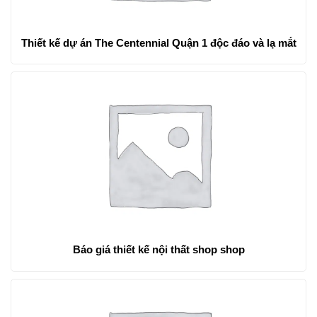
Thiết kế dự án The Centennial Quận 1 độc đáo và lạ mắt
Báo giá thiết kế nội thất shop shop