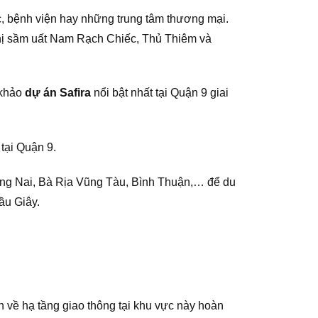
c, bệnh viện hay những trung tâm thương mại.
 thị sầm uất Nam Rạch Chiếc, Thủ Thiêm và
 khảo
dự án Safira
nổi bật nhất tại Quận 9 giai
tại Quận 9.
ồng Nai, Bà Rịa Vũng Tàu, Bình Thuận,… để du
ầu Giây.
n về hạ tầng giao thông tại khu vực này hoàn