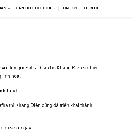
BÁN
CĂN HỘ CHO THUÊ
TIN TỨC
LIÊN HỆ
 với tên gọi Safira. Căn hộ Khang Điền sở hữu
 linh hoạt.
inh hoạt
.
ra thì Khang Điền cũng đã triển khai thành
 dọn về ở ngay.