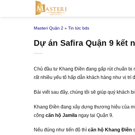
Bỏ
qua
nội
Masteri Quận 2
»
Tin tức bds
dung
Dự án Safira Quận 9 kết n
Chủ đầu tư Khang Điền đang gấp rút chuẩn bị n
rất nhiều yếu tố hấp dẫn khách hàng như vị trí đị
Bài viết sau đây, chúng tôi sẽ giúp quý khách b
Khang Điền đang xây dựng thương hiệu của mìn
công
căn hộ Jamila
ngay tại Quận 9.
Nếu đúng như tiến độ thì
căn hộ Khang Điền
s