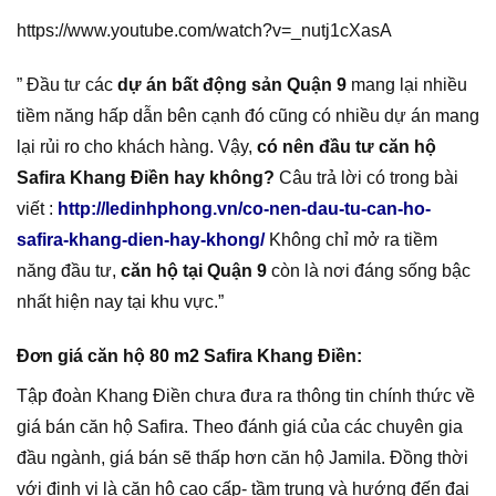
https://www.youtube.com/watch?v=_nutj1cXasA
” Đầu tư các
dự án bất động sản Quận 9
mang lại nhiều
tiềm năng hấp dẫn bên cạnh đó cũng có nhiều dự án mang
lại rủi ro cho khách hàng. Vậy,
có nên đầu tư căn hộ
Safira Khang Điền hay không?
Câu trả lời có trong bài
viết :
http://ledinhphong.vn/co-nen-dau-tu-can-ho-
safira-khang-dien-hay-khong/
Không chỉ mở ra tiềm
năng đầu tư,
căn hộ tại Quận 9
còn là nơi đáng sống bậc
nhất hiện nay tại khu vực.”
Đơn giá căn hộ 80 m2 Safira Khang Điền:
Tập đoàn Khang Điền chưa đưa ra thông tin chính thức về
giá bán căn hộ Safira. Theo đánh giá của các chuyên gia
đầu ngành, giá bán sẽ thấp hơn căn hộ Jamila. Đồng thời
với định vị là căn hộ cao cấp- tầm trung và hướng đến đại