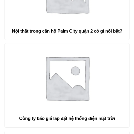
Nội thất trong căn hộ Palm City quận 2 có gì nổi bật?
Công ty báo giá lắp đặt hệ thống điện mặt trời