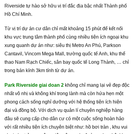
Riverside tự hào sở hữu vị trí đắc địa bậc nhất Thành phố
Hồ Chí Minh.
Từ vị trí dự án cư dân chỉ mất khoảng 15 phút để kết nối
khu vực trung tâm thành phố cùng nhiều tiện ích ngoại khu
xung quanh dự án như: siêu thị Metro An Phú, Parkson
Cantavil, Vincom Mega Mall, trường quốc tế Anh, khu thể
thao Nam Rạch Chiếc, sân bay quốc tế Long Thành, … chỉ
trong bán kính 3km tính từ dự án.
Park Riverside giai doan 2
không chỉ mang lại vẻ đẹp độc
nhất vô nhị và không khí trong lành mà còn hứa hẹn một
phong cách sống nghỉ dưỡng với hệ thống tiện ích hiện
đại và đồng bộ. Với dịch vụ quản lí chuyên nghiệp hàng
đâu sẽ cung cấp cho dân cư có một cuộc sống hoàn hảo
với rất nhiều tiện ích chuyên biệt như: hồ bơi tràn , khu vui