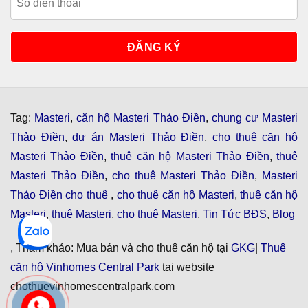
Tag:
Masteri
,
căn hộ Masteri Thảo Điền
,
chung cư Masteri
Thảo Điền
,
dự án Masteri Thảo Điền
,
cho thuê căn hộ
Masteri Thảo Điền
,
thuê căn hộ Masteri Thảo Điền
,
thuê
Masteri Thảo Điền
,
cho thuê Masteri Thảo Điền
,
Masteri
Thảo Điền cho thuê
,
cho thuê căn hộ Masteri
,
thuê căn hộ
Masteri
,
thuê Masteri
,
cho thuê Masteri
,
Tin Tức BĐS
,
Blog
, Tham khảo: Mua bán và cho thuê căn hộ tại
GKG
|
Thuê
căn hộ Vinhomes Central Park
tại website
chothuevinhomescentralpark.com