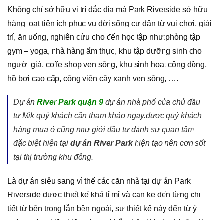
Không chỉ sở hữu vị trí đắc địa mà Park Riverside sở hữu
hàng loạt tiện ích phục vụ đời sống cư dân từ vui chơi, giải
trí, ăn uống, nghiên cứu cho đến học tập như:phòng tập
gym – yoga, nhà hàng ẩm thực, khu tập dưỡng sinh cho
người già, coffe shop ven sông, khu sinh hoạt cộng đồng,
hồ bơi cao cấp, công viên cây xanh ven sông, ….
Dự án
River Park quận 9
dự án nhà phố của chủ đầu
tư Mik quý khách cần tham khảo ngay.được quý khách
hàng mua ở cũng như giới đầu tư dành sự quan tâm
đặc biệt hiện tại
dự án River Park
hiện tạo nên cơn sốt
tại thị trường khu đông.
Là dự án siêu sang vì thế các căn nhà tại dự án Park
Riverside được thiết kế khá tỉ mỉ và cặn kẽ đến từng chi
tiết từ bên trong lẫn bên ngoài, sự thiết kế này đến từ ý