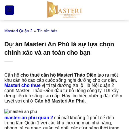
Bỏ
qua
nội
dung
Masteri Quận 2
»
Tin tức bds
Dự án Masteri An Phú là sự lựa chọn
chính xác và an toàn cho bạn
Căn hộ
cho thuê căn hộ Masteri Thảo Điền
tạo ra một
khu căn hộ cao cấp cuộc sống nghỉ dưỡng cho cư dân.
Masteri cho thue
vị trí tại đường Xa lộ Hà Nội quận 2
cạnh Masteri Thảo Điền đầu tư bởi tổng công ty TDI xây
dựng tiện ích sống cao cấp. Hãy tìm hiểu những đặc điểm
tuyệt vời chỉ ở
Căn hộ Masteri An Phú
.
masteri an phu quan 2
chỉ mất khoảng ít phút để đến
trung tâm Quận 1 với các khu thương mại, nhà hàng,
phòng trà ca nhạc, quán cà phê, các cửa hàng thời trang…