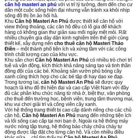
căn hộ masteri an phú
với vị trí lý tưởng, đem đến cho cư
dân một cuộc sống hiện đại nhưng vẫn tránh xa khỏi nhịp
sống đô thị ồn ào hối hả.
Khu
Căn hộ Masteri An Phú
được thiết kế căn hộ với
view thông thoáng, các căn hộ đều có lô gia để khách
hàng có không gian thư giản sau mổi ngày mệt mỏi. Rất
nhiều chuyên gia dày dặn kinh nghiệm trên thế giới cùng
thiết kế, xây dựng nên
cho thuê căn hộ Masteri Thảo
Điền
– một thành phố tiện ích và xứng tầm với các công
trình chất lượng cao của khu vực.
Khu sân chơi
Căn hộ Masteri An Phú
có nhiều trò chơi trí
tuệ và vận động, kích thích khả năng sáng tạo và tinh thần
đồng đội của các bé. Khoảng sân vườn phủ bóng cây
xanh cũng thích hợp cho các bé tập đi hay dạo xe đạp.
Trong tương lai,
căn hộ Masteri An Phú
sẽ được quy
hoạch là khu đô thị hiện đại và cao cấp Việt Nam với đầy
đủ các phân khu chức năng từ nhà ở, biệt thự, văn phòng
cho thuê đến trường học, bệnh viện, trung tâm thương mại,
khu vui chơi giải trí và công viên cây xanh.
Với hệ thống trang thiết bị cao cấp dành riêng cho các chủ
căn hộ,
Căn hộ Masteri An Phú
mang đến những tiện ích
và lối sống cao cấp tại nơi bạn ở. Ngoài ra hệ thống máy
nước nóng tập trung, hệ thống báo cháy chữa cháy tự
động được lắp đặt cho từng căn hộ. Và còn nhiều điều
khác nữa… chỉ tìm thấy tại
Căn hộ Masteri An Phú
.