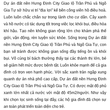
Dự án đất nền Hưng Định City Giao lộ Trần Phú và Ngô
Gia Tự sở hữu vị trí “địa lợi” kế bên công viên hồ điều hoà.
Luôn luôn chắc chắn sự trong lành cho cư dân. Cây xanh
và hồ nước có tác dụng tốt trong việc lọc khói bụi, điều hòa
khí hậu. Tạo nên không gian rộng lớn cho khám phá thế
giới, vận động, rèn luyện sức khỏe. Sống trong Dự án đất
nền Hưng Định City Giao lộ Trần Phú và Ngô Gia Tự, con
bạn sẽ tránh được không gian sống đầy tiếng ồn và khói
bụi. Vô cùng bí bách thường thấy tại các thành thị lớn, bé
sẽ giảm hết mức được bệnh tật. Luôn khỏe mạnh để cả gia
đình có trọn vẹn hạnh phúc. Với sắc xanh tràn ngập xung
quanh dự án nhà phố cao cấp, Dự án đất nền Hưng Định
City Giao lộ Trần Phú và Ngô Gia Tự. Có được mật độ phủ
xanh lớn nhất cả nước với mật độ 45m2/người. Như vậy
khi chọn lọc sinh sống tại đây, các hộ gia đình đã chọn sự
an toàn phát triển toàn diện cho trẻ.