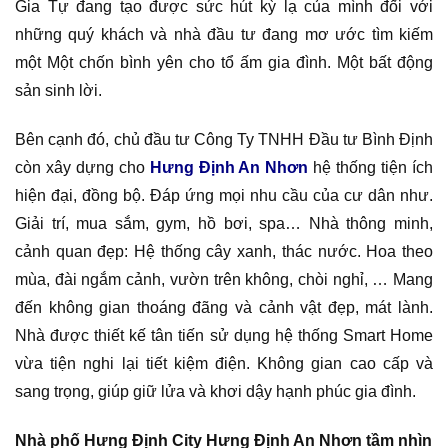
Gia Tự đang tạo được sức hút kỳ lạ của mình đối với
những quý khách và nhà đầu tư đang mơ ước tìm kiếm
một Một chốn bình yên cho tổ ấm gia đình. Một bất động
sản sinh lời.
Bên cạnh đó, chủ đầu tư Công Ty TNHH Đầu tư Bình Định
còn xây dựng cho
Hưng Định An Nhơn
hệ thống tiện ích
hiện đại, đồng bộ. Đáp ứng mọi nhu cầu của cư dân như.
Giải trí, mua sắm, gym, hồ bơi, spa… Nhà thông minh,
cảnh quan đẹp: Hệ thống cây xanh, thác nước. Hoa theo
mùa, đài ngắm cảnh, vườn trên không, chòi nghỉ, … Mang
đến không gian thoáng đãng và cảnh vật đẹp, mát lành.
Nhà được thiết kế tân tiến sử dụng hệ thống Smart Home
vừa tiện nghi lại tiết kiệm điện. Không gian cao cấp và
sang trọng, giúp giữ lửa và khơi dậy hạnh phúc gia đình.
Nhà phố Hưng Định City Hưng Định An Nhơn tầm nhìn