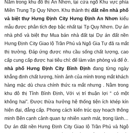
Nằm trong khu đô thị An Nhơn, tại cửa ngõ Khu vực phía
Miền Trung Tp Quy Nhơn. Khu thành thị
đất nền nhà phố
và biệt thự Hưng Định City Hưng Định An Nhơn
kiểu
mẫu được phân tích đẹp bậc nhất tại Tp Quy Nhơn. Dự án
nhà phố và biệt thự Mua bán nhà đất tại Dự án đất nền
Hưng Định City Giao lộ Trần Phú và Ngô Gia Tự đã ra mắt
thị trường. Đáp ứng được nhu cầu sống chất lượng, cao
cấp cung cấp được hai tiêu chí: để làm văn phòng và để ở.
nhà phố Hưng Định City Bình Định
đang từng ngày
khẳng định chất lượng, hình ảnh của mình trong mắt khách
hàng mặc dù chưa chính thức ra mắt nhưng . Nằm trong
khu đô thị Tỉnh Bình Định, Với vị trí thuận lợi “ có một
không hai”. Được thừa hưởng hệ thống tiện ích khép kín
hiện đại, đẳng cấp. Phong cách kiến trúc quy hoạch thông
minh Bên cạnh cảnh quan tự nhiên xanh mát, trong lành…
Dự án đất nền Hưng Định City Giao lộ Trần Phú và Ngô