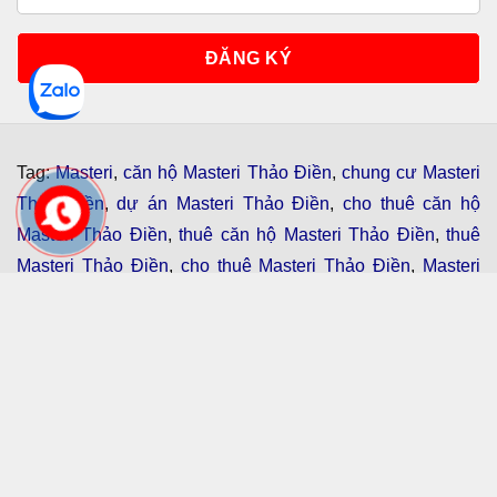
Địa Chỉ
: số 159 Xa Lộ Hà Nội, Phường Thảo Điền, quận
2, TP. Thủ Đức.
Email
: duanmasterithaodien@gmail.com
Đăng Ký Ngay
Tag:
Masteri
,
căn hộ Masteri Thảo Điền
,
chung cư Masteri