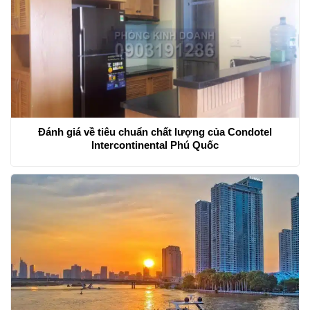
Xưởng SX : Đường An Phú Đông 25, Quận 12, Tp Hồ Chí
Minh
Điện thoại: 028. 6272 1248 – Hotline: 0914 49 19 09
Email: info.hoangminhdecor@gmail.com
Xem chi tiết
https://bit.ly/2YR7bR9
Tin tức bds Khác: