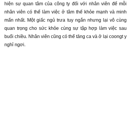
lãng mạn đúng kiểu đúng không nào.
Tìm hiểu về – Việcthiết kế nội thất văn phòng tpHCM
cần yếu tố phong thủy, những thông tin phong thủy sau
đây sẽ giúp ích cho các bạn – >>>
https://hoangminhdecor.com/vat-pham-phong-thuy/
Một mẫu thiết kế văn phòng hiện đại, gần gũi như ở nhà.
Bạn sẽ thắc mắc tại sao văn phòng làm việc lại có một
chiếc giường phải không nào? Không những một cái đâu,
mà bên trong còn có rất nhiều cái. Điều này chính là thể
hiện sự quan tâm của công ty đối với nhân viên để mỗi
nhân viên có thể làm việc ở tâm thế khỏe mạnh và minh
mẩn nhất. Một giấc ngủ trưa tuy ngắn nhưng lại vô cùng
quan trọng cho sức khỏe cùng sự tập hợp làm việc sau
buổi chiều. Nhân viên cũng có thể tăng ca và ở lại coongt y
nghỉ ngơi.