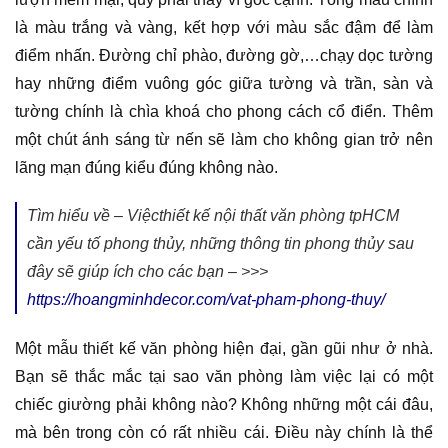
Đơn giá thi công không gian văn phòng làm
việc dịch vụ chất lượng
Nét chủ đạo của thiết kế văn phòng tại tphcm phong cách
cổ điển chính là những chi tiết trang trí cầu kì, các đường
lượn mềm mại, quý phái thay vì góc cạnh. Tông màu chính
là màu trắng và vàng, kết hợp với màu sắc đậm để làm
điểm nhấn. Đường chỉ phào, đường gờ,…chạy dọc tường
hay những điểm vuông góc giữa tường và trần, sàn và
tường chính là chìa khoá cho phong cách cổ điển. Thêm
một chút ánh sáng từ nến sẽ làm cho không gian trở nên